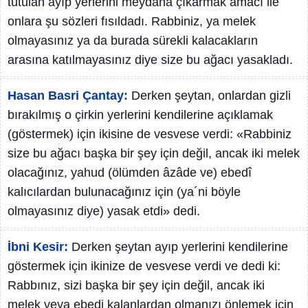
tutulan ayıp yerlerini meydana çıkarmak amacı ile
onlara şu sözleri fısıldadı. Rabbiniz, ya melek
olmayasınız ya da burada sürekli kalacakların
arasına katılmayasınız diye size bu ağacı yasakladı.
Hasan Basri Çantay:
Derken şeytan, onlardan gizli
bırakılmış o çirkin yerlerini kendilerine açıklamak
(göstermek) için ikisine de vesvese verdi: «Rabbiniz
size bu ağacı başka bir şey için değil, ancak iki melek
olacağınız, yahud (ölümden âzâde ve) ebedî
kalıcılardan bulunacağınız için (ya´ni böyle
olmayasınız diye) yasak etdi» dedi.
İbni Kesir:
Derken şeytan ayıp yerlerini kendilerine
göstermek için ikinize de vesvese verdi ve dedi ki:
Rabbınız, sizi başka bir şey için değil, ancak iki
melek veya ebedi kalanlardan olmanızı önlemek için