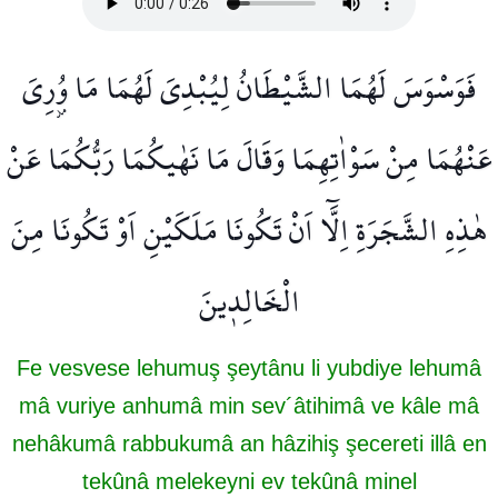
فَوَسْوَسَ لَهُمَا الشَّيْطَانُ لِيُبْدِيَ لَهُمَا مَا وُ۫رِيَ
عَنْهُمَا مِنْ سَوْاٰتِهِمَا وَقَالَ مَا نَهٰيكُمَا رَبُّكُمَا عَنْ
هٰذِهِ الشَّجَرَةِ اِلَّٓا اَنْ تَكُونَا مَلَكَيْنِ اَوْ تَكُونَا مِنَ
الْخَالِد۪ينَ
Fe vesvese lehumuş şeytânu li yubdiye lehumâ
mâ vuriye anhumâ min sev´âtihimâ ve kâle mâ
nehâkumâ rabbukumâ an hâzihiş şecereti illâ en
tekûnâ melekeyni ev tekûnâ minel