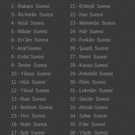
2 - Bakara Suresi
21 - Enbiyâ Suresi
3 - Âli İmrân Suresi
22 - Hac Suresi
4 - Nisâ Suresi
23 - Müminûn Suresi
5 - Mâide Suresi
24 - Nûr Suresi
6 - En`âm Suresi
25 - Furkân Suresi
7 - Araf Suresi
26 - Şuarâ Suresi
8 - Enfal Suresi
27 - Neml Suresi
9 - Tevbe Suresi
28 - Kasas Suresi
10 - Yûnus Suresi
29 - Ankebût Suresi
11 - Hûd Suresi
30 - Rûm Suresi
12 - Yûsuf Suresi
31 - Lokmân Suresi
13 - Rad Suresi
32 - Secde Suresi
14 - İbrâhim Suresi
33 - Ahzab Suresi
15 - Hicr Suresi
34 - Sebe Suresi
16 - Nahl Suresi
35 - Fâtır Suresi
17 - İsrâ Suresi
36 - Yâsîn Suresi