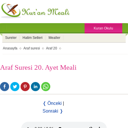
Kuran Okulu
Sureler
Hatim Setleri
Mealler
Anasayfa
Araf suresi
Araf 20
Araf Suresi 20. Ayet Meali
❬ Önceki
|
Sonraki ❭