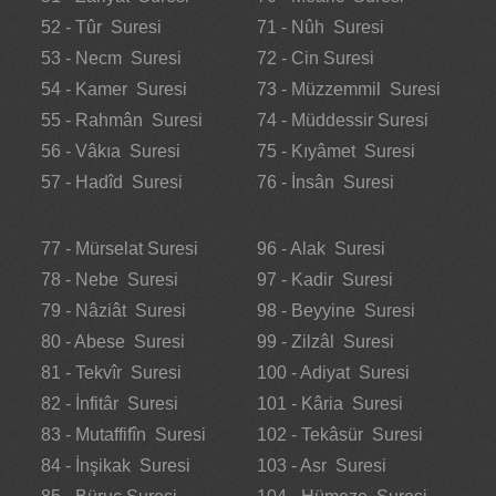
52 - Tûr Suresi
71 - Nûh Suresi
53 - Necm Suresi
72 - Cin Suresi
54 - Kamer Suresi
73 - Müzzemmil Suresi
55 - Rahmân Suresi
74 - Müddessir Suresi
56 - Vâkıa Suresi
75 - Kıyâmet Suresi
57 - Hadîd Suresi
76 - İnsân Suresi
77 - Mürselat Suresi
96 - Alak Suresi
78 - Nebe Suresi
97 - Kadir Suresi
79 - Nâziât Suresi
98 - Beyyine Suresi
80 - Abese Suresi
99 - Zilzâl Suresi
81 - Tekvîr Suresi
100 - Adiyat Suresi
82 - İnfitâr Suresi
101 - Kâria Suresi
83 - Mutaffifîn Suresi
102 - Tekâsür Suresi
84 - İnşikak Suresi
103 - Asr Suresi