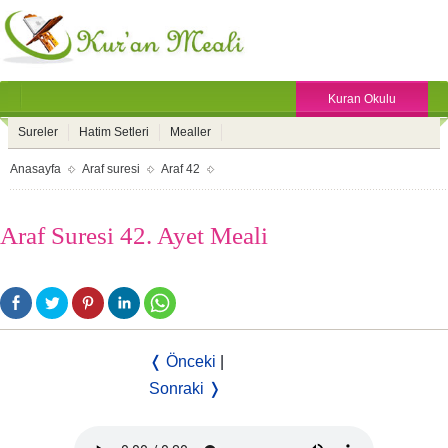
Kuran Okulu
Sureler
Hatim Setleri
Mealler
Anasayfa
Araf suresi
Araf 42
Araf Suresi 42. Ayet Meali
❬ Önceki
|
Sonraki ❭