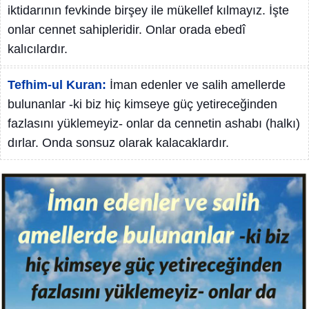
iktidarının fevkinde birşey ile mükellef kılmayız. İşte
onlar cennet sahipleridir. Onlar orada ebedî
kalıcılardır.
Tefhim-ul Kuran:
İman edenler ve salih amellerde
bulunanlar -ki biz hiç kimseye güç yetireceğinden
fazlasını yüklemeyiz- onlar da cennetin ashabı (halkı)
dırlar. Onda sonsuz olarak kalacaklardır.