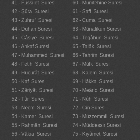
41 - Fussilet Suresi
60 - Mümtehine Suresi
42 - Şûra Suresi
61 - Saff Suresi
43 - Zuhruf Suresi
62 - Cuma Suresi
44 - Duhan Suresi
63 - Münafikun Suresi
45 - Câsiye Suresi
64 - Tegâbun Suresi
46 - Ahkaf Suresi
65 - Talâk Suresi
47 - Muhammed Suresi
66 - Tahrîm Suresi
48 - Fetih Suresi
67 - Mülk Suresi
49 - Hucurât Suresi
68 - Kalem Suresi
50 - Kaf Suresi
69 - Hâkka Suresi
51 - Zâriyât Suresi
70 - Meâric Suresi
52 - Tûr Suresi
71 - Nûh Suresi
53 - Necm Suresi
72 - Cin Suresi
54 - Kamer Suresi
73 - Müzzemmil Suresi
55 - Rahmân Suresi
74 - Müddessir Suresi
56 - Vâkıa Suresi
75 - Kıyâmet Suresi