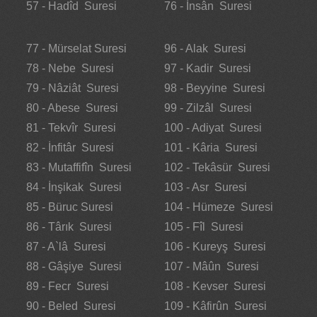
57 - Hadîd Suresi
76 - İnsân Suresi
77 - Mürselat Suresi
96 - Alak Suresi
78 - Nebe Suresi
97 - Kadir Suresi
79 - Nâziât Suresi
98 - Beyyine Suresi
80 - Abese Suresi
99 - Zilzâl Suresi
81 - Tekvîr Suresi
100 - Adiyat Suresi
82 - İnfitâr Suresi
101 - Kâria Suresi
83 - Mutaffifîn Suresi
102 - Tekâsür Suresi
84 - İnşikak Suresi
103 - Asr Suresi
85 - Büruc Suresi
104 - Hümeze Suresi
86 - Târık Suresi
105 - Fîl Suresi
87 - A`lâ Suresi
106 - Kureyş Suresi
88 - Gâşiye Suresi
107 - Mâûn Suresi
89 - Fecr Suresi
108 - Kevser Suresi
90 - Beled Suresi
109 - Kâfirûn Suresi