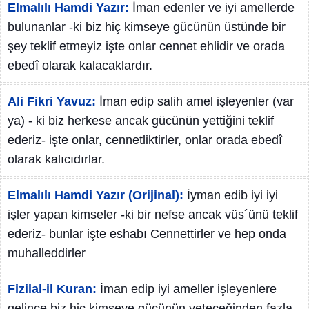
Elmalılı Hamdi Yazır:
İman edenler ve iyi amellerde
bulunanlar -ki biz hiç kimseye gücünün üstünde bir
şey teklif etmeyiz işte onlar cennet ehlidir ve orada
ebedî olarak kalacaklardır.
Ali Fikri Yavuz:
İman edip salih amel işleyenler (var
ya) - ki biz herkese ancak gücünün yettiğini teklif
ederiz- işte onlar, cennetliktirler, onlar orada ebedî
olarak kalıcıdırlar.
Elmalılı Hamdi Yazır (Orijinal):
İyman edib iyi iyi
işler yapan kimseler -ki bir nefse ancak vüs´ünü teklif
ederiz- bunlar işte eshabı Cennettirler ve hep onda
muhalleddirler
Fizilal-il Kuran:
İman edip iyi ameller işleyenlere
gelince biz hiç kimseye gücünün yeteceğinden fazla