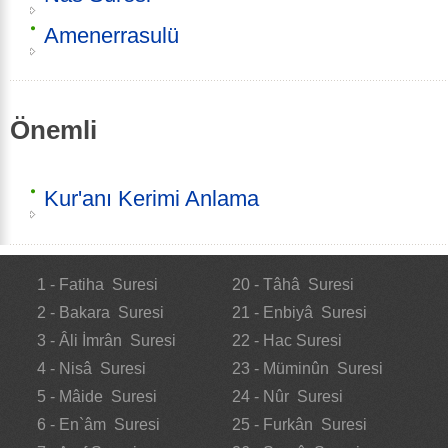
Amenerrasulü
Önemli
Kur'anı Kerimi Anlama
1 - Fatiha Suresi
20 - Tâhâ Suresi
2 - Bakara Suresi
21 - Enbiyâ Suresi
3 - Âli İmrân Suresi
22 - Hac Suresi
4 - Nisâ Suresi
23 - Müminûn Suresi
5 - Mâide Suresi
24 - Nûr Suresi
6 - En`âm Suresi
25 - Furkân Suresi