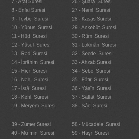
7 - Araf Suresi
26 - Şuarâ Suresi
8 - Enfal Suresi
27 - Neml Suresi
9 - Tevbe Suresi
28 - Kasas Suresi
10 - Yûnus Suresi
29 - Ankebût Suresi
11 - Hûd Suresi
30 - Rûm Suresi
12 - Yûsuf Suresi
31 - Lokmân Suresi
13 - Rad Suresi
32 - Secde Suresi
14 - İbrâhim Suresi
33 - Ahzab Suresi
15 - Hicr Suresi
34 - Sebe Suresi
16 - Nahl Suresi
35 - Fâtır Suresi
17 - İsrâ Suresi
36 - Yâsîn Suresi
18 - Kehf Suresi
37 - Sâffât Suresi
19 - Meryem Suresi
38 - Sâd Suresi
39 - Zümer Suresi
58 - Mücadele Suresi
40 - Mü`min Suresi
59 - Haşr Suresi