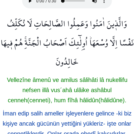
وَالَّذ۪ينَ اٰمَنُوا وَعَمِلُوا الصَّالِحَاتِ لَا نُكَلِّفُ
نَفْسًا اِلَّا وُسْعَهَاۘ اُو۬لٰٓئِكَ اَصْحَابُ الْجَنَّةِۚ هُمْ ف۪يهَا
خَالِدُونَ
Vellezîne âmenû ve amilus sâlihâti lâ nukellifu
nefsen illâ vus´ahâ ulâike ashâbul
cenneh(cenneti), hum fîhâ hâlidûn(hâlidûne).
İman edip salih ameller işleyenlere gelince -ki biz
kişiye ancak gücünün yettiğini yükleriz- işte onlar
cennetliklerdir. Onlar orada ebedî kalıcıdırlar.