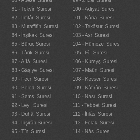
80 - Abese Suresi
99 - Zilzâl Suresi
81 - Tekvîr Suresi
100 - Adiyat Suresi
82 - İnfitâr Suresi
101 - Kâria Suresi
83 - Mutaffifîn Suresi
102 - Tekâsür Suresi
84 - İnşikak Suresi
103 - Asr Suresi
85 - Büruc Suresi
104 - Hümeze Suresi
86 - Târık Suresi
105 - Fîl Suresi
87 - A`lâ Suresi
106 - Kureyş Suresi
88 - Gâşiye Suresi
107 - Mâûn Suresi
89 - Fecr Suresi
108 - Kevser Suresi
90 - Beled Suresi
109 - Kâfirûn Suresi
91 - Şems Suresi
110 - Nasr Suresi
92 - Leyl Suresi
111 - Tebbet Suresi
93 - Duhâ Suresi
112 - İhlâs Suresi
94 - İnşirâh Suresi
113 - Felak Suresi
95 - Tîn Suresi
114 - Nâs Suresi