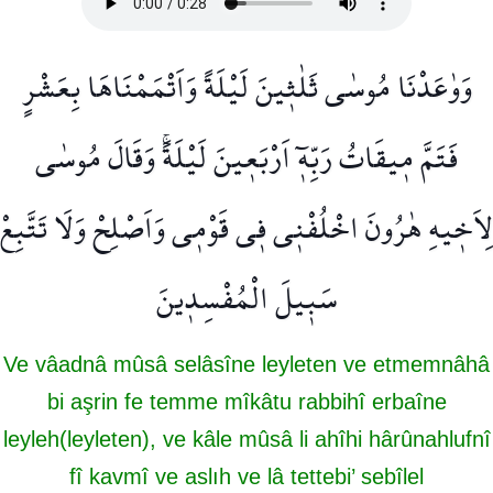
وَوٰعَدْنَا مُوسٰى ثَلٰث۪ينَ لَيْلَةً وَاَتْمَمْنَاهَا بِعَشْرٍ
فَتَمَّ م۪يقَاتُ رَبِّه۪ٓ اَرْبَع۪ينَ لَيْلَةًۚ وَقَالَ مُوسٰى
لِاَخ۪يهِ هٰرُونَ اخْلُفْن۪ي ف۪ي قَوْم۪ي وَاَصْلِحْ وَلَا تَتَّبِعْ
سَب۪يلَ الْمُفْسِد۪ينَ
Ve vâadnâ mûsâ selâsîne leyleten ve etmemnâhâ
bi aşrin fe temme mîkâtu rabbihî erbaîne
leyleh(leyleten), ve kâle mûsâ li ahîhi hârûnahlufnî
fî kavmî ve aslıh ve lâ tettebi’ sebîlel