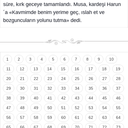
süre, kırk geceye tamamlandı. Musa, kardeşi Harun
´a «Kavmimde benim yerime geç, ıslah et ve
bozguncuların yolunu tutma» dedi.
1
2
3
4
5
6
7
8
9
10
11
12
13
14
15
16
17
18
19
20
21
22
23
24
25
26
27
28
29
30
31
32
33
34
35
36
37
38
39
40
41
42
43
44
45
46
47
48
49
50
51
52
53
54
55
56
57
58
59
60
61
62
63
64
65
66
67
68
69
70
71
72
73