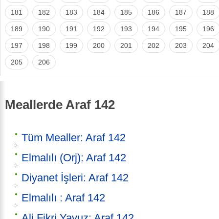
181
182
183
184
185
186
187
188
189
190
191
192
193
194
195
196
197
198
199
200
201
202
203
204
205
206
Meallerde Araf 142
Tüm Mealler: Araf 142
Elmalılı (Orj): Araf 142
Diyanet İşleri: Araf 142
Elmalılı : Araf 142
Ali Fikri Yavuz: Araf 142