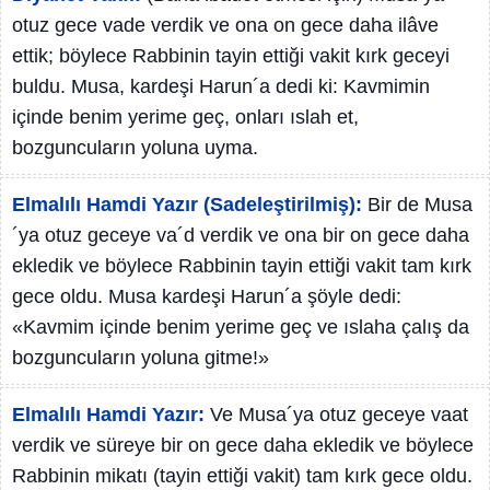
otuz gece vade verdik ve ona on gece daha ilâve
ettik; böylece Rabbinin tayin ettiği vakit kırk geceyi
buldu. Musa, kardeşi Harun´a dedi ki: Kavmimin
içinde benim yerime geç, onları ıslah et,
bozguncuların yoluna uyma.
Elmalılı Hamdi Yazır (Sadeleştirilmiş):
Bir de Musa
´ya otuz geceye va´d verdik ve ona bir on gece daha
ekledik ve böylece Rabbinin tayin ettiği vakit tam kırk
gece oldu. Musa kardeşi Harun´a şöyle dedi:
«Kavmim içinde benim yerime geç ve ıslaha çalış da
bozguncuların yoluna gitme!»
Elmalılı Hamdi Yazır:
Ve Musa´ya otuz geceye vaat
verdik ve süreye bir on gece daha ekledik ve böylece
Rabbinin mikatı (tayin ettiği vakit) tam kırk gece oldu.