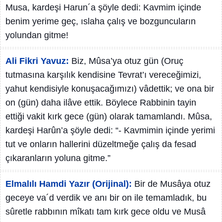
Musa, kardeşi Harun´a şöyle dedi: Kavmim içinde
benim yerime geç, ıslaha çalış ve bozguncuların
yolundan gitme!
Ali Fikri Yavuz:
Biz, Mûsa’ya otuz gün (Oruç
tutmasına karşılık kendisine Tevrat’ı vereceğimizi,
yahut kendisiyle konuşacağımızı) vâdettik; ve ona bir
on (gün) daha ilâve ettik. Böylece Rabbinin tayin
ettiği vakit kırk gece (gün) olarak tamamlandı. Mûsa,
kardeşi Harûn’a şöyle dedi: “- Kavmimin içinde yerimi
tut ve onların hallerini düzeltmeğe çalış da fesad
çıkaranların yoluna gitme.”
Elmalılı Hamdi Yazır (Orijinal):
Bir de Musâya otuz
geceye va´d verdik ve anı bir on ile temamladık, bu
sûretle rabbının mîkatı tam kırk gece oldu ve Musâ