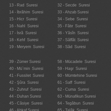
13 - Rad Suresi
32 - Secde Suresi
14 - İbrâhim Suresi
33 - Ahzab Suresi
15 - Hicr Suresi
34 - Sebe Suresi
16 - Nahl Suresi
35 - Fâtır Suresi
17 - İsrâ Suresi
36 - Yâsîn Suresi
18 - Kehf Suresi
37 - Sâffât Suresi
19 - Meryem Suresi
38 - Sâd Suresi
39 - Zümer Suresi
58 - Mücadele Suresi
40 - Mü`min Suresi
59 - Haşr Suresi
41 - Fussilet Suresi
60 - Mümtehine Suresi
42 - Şûra Suresi
61 - Saff Suresi
43 - Zuhruf Suresi
62 - Cuma Suresi
44 - Duhan Suresi
63 - Münafikun Suresi
45 - Câsiye Suresi
64 - Tegâbun Suresi
46 - Ahkaf Suresi
65 - Talâk Suresi