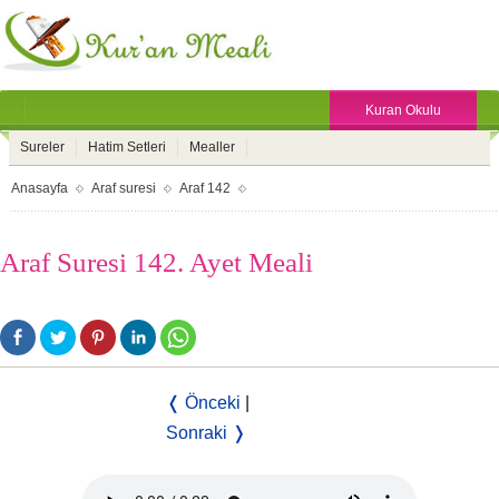
Kuran Okulu
Sureler
Hatim Setleri
Mealler
Anasayfa
Araf suresi
Araf 142
Araf Suresi 142. Ayet Meali
❬ Önceki
|
Sonraki ❭