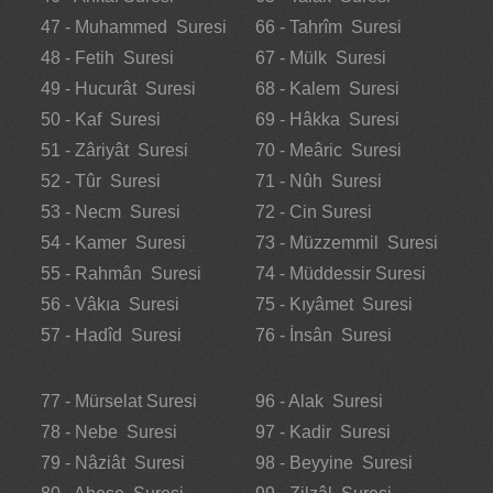
47 - Muhammed Suresi
66 - Tahrîm Suresi
48 - Fetih Suresi
67 - Mülk Suresi
49 - Hucurât Suresi
68 - Kalem Suresi
50 - Kaf Suresi
69 - Hâkka Suresi
51 - Zâriyât Suresi
70 - Meâric Suresi
52 - Tûr Suresi
71 - Nûh Suresi
53 - Necm Suresi
72 - Cin Suresi
54 - Kamer Suresi
73 - Müzzemmil Suresi
55 - Rahmân Suresi
74 - Müddessir Suresi
56 - Vâkıa Suresi
75 - Kıyâmet Suresi
57 - Hadîd Suresi
76 - İnsân Suresi
77 - Mürselat Suresi
96 - Alak Suresi
78 - Nebe Suresi
97 - Kadir Suresi
79 - Nâziât Suresi
98 - Beyyine Suresi