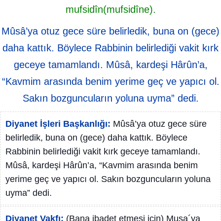
mufsidîn(mufsidîne).
Mûsâ’ya otuz gece süre belirledik, buna on (gece)
daha kattık. Böylece Rabbinin belirlediği vakit kırk
geceye tamamlandı. Mûsâ, kardeşi Hârûn’a,
“Kavmim arasında benim yerime geç ve yapıcı ol.
Sakın bozguncuların yoluna uyma” dedi.
Diyanet İşleri Başkanlığı:
Mûsâ’ya otuz gece süre
belirledik, buna on (gece) daha kattık. Böylece
Rabbinin belirlediği vakit kırk geceye tamamlandı.
Mûsâ, kardeşi Hârûn’a, “Kavmim arasında benim
yerime geç ve yapıcı ol. Sakın bozguncuların yoluna
uyma” dedi.
Diyanet Vakfı:
(Bana ibadet etmesi için) Musa´ya