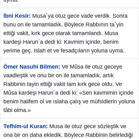
İbni Kesir:
Musa´ya otuz gece vade verdik. Sonra
bunu on ile tamamladık. Böylece Rabbının ta´yin
ettiği vakit, kırk gece olarak tamamlandı. Musa
kardeşi Harun´a dedi ki: Kavmim içinde, benim
yerime geç. Islah et ve fesadçıların yoluna uyma.
Ömer Nasuhi Bilmen:
Ve Mûsa ile otuz geceye
vaadleştik ve onu bir on ile tamamladık, artık
Rabbinin tayin ettiği vakit tam kırk gece oldu. Ve
Mûsa kardeşi Harun´a dedi ki: «Sen kavmimin içinde
benim halifem ol ve ıslaha çalış ve müfsidlerin yoluna
tâbi olma.»
Tefhim-ul Kuran:
Musa ile otuz gece sözleştik ve
ona bir on daha ekledik. Böylece Rabbinin belirlediği