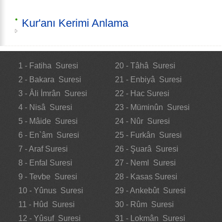
Kur'anı Kerimi Anlama
1 - Fatiha Suresi
20 - Tâhâ Suresi
2 - Bakara Suresi
21 - Enbiyâ Suresi
3 - Âli İmrân Suresi
22 - Hac Suresi
4 - Nisâ Suresi
23 - Müminûn Suresi
5 - Mâide Suresi
24 - Nûr Suresi
6 - En`âm Suresi
25 - Furkân Suresi
7 - Araf Suresi
26 - Şuarâ Suresi
8 - Enfal Suresi
27 - Neml Suresi
9 - Tevbe Suresi
28 - Kasas Suresi
10 - Yûnus Suresi
29 - Ankebût Suresi
11 - Hûd Suresi
30 - Rûm Suresi
12 - Yûsuf Suresi
31 - Lokmân Suresi