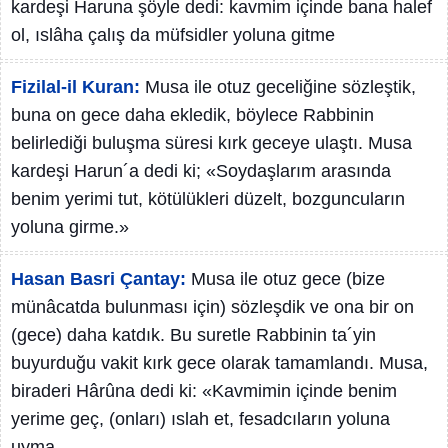
kardeşi Haruna şöyle dedi: kavmim içinde bana halef
ol, ıslâha çalış da müfsidler yoluna gitme
Fizilal-il Kuran:
Musa ile otuz geceliğine sözleştik,
buna on gece daha ekledik, böylece Rabbinin
belirlediği buluşma süresi kırk geceye ulaştı. Musa
kardeşi Harun´a dedi ki; «Soydaşlarım arasında
benim yerimi tut, kötülükleri düzelt, bozguncuların
yoluna girme.»
Hasan Basri Çantay:
Musa ile otuz gece (bize
münâcatda bulunması için) sözleşdik ve ona bir on
(gece) daha katdık. Bu suretle Rabbinin ta´yin
buyurduğu vakit kırk gece olarak tamamlandı. Musa,
biraderi Hârûna dedi ki: «Kavmimin içinde benim
yerime geç, (onları) ıslah et, fesadcıların yoluna
uyma.