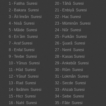
1 - Fatiha Suresi
20 - Tâhâ Suresi
2 - Bakara Suresi
21 - Enbiyâ Suresi
3 - Âli İmrân Suresi
22 - Hac Suresi
4 - Nisâ Suresi
23 - Müminûn Suresi
5 - Mâide Suresi
24 - Nûr Suresi
6 - En`âm Suresi
25 - Furkân Suresi
7 - Araf Suresi
26 - Şuarâ Suresi
8 - Enfal Suresi
27 - Neml Suresi
9 - Tevbe Suresi
28 - Kasas Suresi
10 - Yûnus Suresi
29 - Ankebût Suresi
11 - Hûd Suresi
30 - Rûm Suresi
12 - Yûsuf Suresi
31 - Lokmân Suresi
13 - Rad Suresi
32 - Secde Suresi
14 - İbrâhim Suresi
33 - Ahzab Suresi
15 - Hicr Suresi
34 - Sebe Suresi
16 - Nahl Suresi
35 - Fâtır Suresi