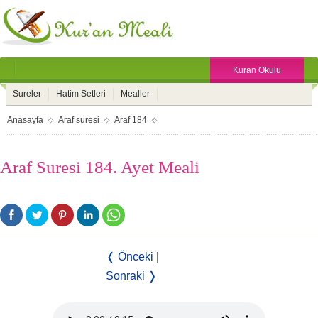
Kuran Okulu
Sureler
Hatim Setleri
Mealler
Anasayfa
Araf suresi
Araf 184
Araf Suresi 184. Ayet Meali
❬ Önceki
|
Sonraki ❭