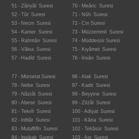
51 - Zâriyât Suresi
70 - Meâric Suresi
52 - Tûr Suresi
71 - Nûh Suresi
53 - Necm Suresi
72 - Cin Suresi
54 - Kamer Suresi
73 - Müzzemmil Suresi
55 - Rahmân Suresi
74 - Müddessir Suresi
56 - Vâkıa Suresi
75 - Kıyâmet Suresi
57 - Hadîd Suresi
76 - İnsân Suresi
77 - Mürselat Suresi
96 - Alak Suresi
78 - Nebe Suresi
97 - Kadir Suresi
79 - Nâziât Suresi
98 - Beyyine Suresi
80 - Abese Suresi
99 - Zilzâl Suresi
81 - Tekvîr Suresi
100 - Adiyat Suresi
82 - İnfitâr Suresi
101 - Kâria Suresi
83 - Mutaffifîn Suresi
102 - Tekâsür Suresi
84 - İnşikak Suresi
103 - Asr Suresi