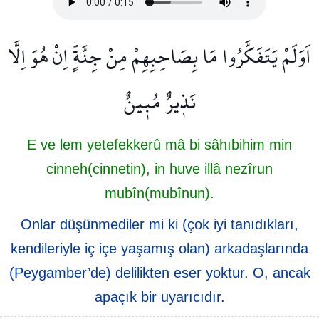
اَوَلَمْ يَتَفَكَّرُوا مَا بِصَاحِبِهِمْ مِنْ جِنَّةٍۜ اِنْ هُوَ اِلَّا
نَذ۪يرٌ مُب۪ينٌ
E ve lem yetefekkerû mâ bi sâhıbihim min
cinneh(cinnetin), in huve illâ nezîrun
mubîn(mubînun).
Onlar düşünmediler mi ki (çok iyi tanıdıkları,
kendileriyle iç içe yaşamış olan) arkadaşlarında
(Peygamber’de) delilikten eser yoktur. O, ancak
apaçık bir uyarıcıdır.