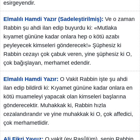
esirgeyendir.
Elmalılı Hamdi Yazır (Sadeleştirilmiş):
Ve o zaman
Rabbin şu ahdi ilan edip buyurdu ki: «Mutlaka
kıyamet gününe kadar onlara hep o kötü azabı
peyleyecek kimseleri gönderecek!» Şüphesiz ki
Rabbin cezayı çok çabuk veren, yine şüphesiz ki O,
çok bağışlayan, merhamet edendir.
Elmalılı Hamdi Yazır:
O Vakit Rabbin işte şu ahdi
ilan edip bildirdi ki: Kıyamet gününe kadar onlara en
kötü muameleyi yapacak olan kimseleri başlarına
gönderecektir. Muhakkak ki, Rabbin hızla
cezalandırandır ve yine muhakkak ki O, çok affedici,
çok merhametlidir.
Ali Fikri Yavuz:
O vakit (ey Rasûlüm), senin Rabbin