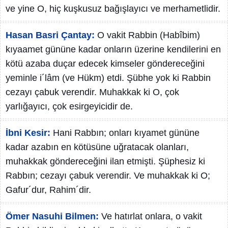
ve yine O, hiç kuşkusuz bağışlayıcı ve merhametlidir.
Hasan Basri Çantay:
O vakit Rabbin (Habîbim)
kıyaamet gününe kadar onların üzerine kendilerini en
kötü azaba duçar edecek kimseler göndereceğini
yeminle i´lâm (ve Hükm) etdi. Şübhe yok ki Rabbin
cezayı çabuk verendir. Muhakkak ki O, çok
yarlığayıcı, çok esirgeyicidir de.
İbni Kesir:
Hani Rabbın; onları kıyamet gününe
kadar azabın en kötüsüne uğratacak olanları,
muhakkak göndereceğini ilan etmişti. Şüphesiz ki
Rabbın; cezayı çabuk verendir. Ve muhakkak ki O;
Gafur´dur, Rahim´dir.
Ömer Nasuhi Bilmen:
Ve hatırlat onlara, o vakit