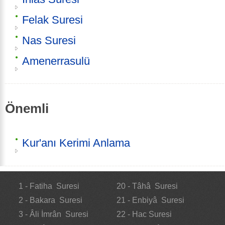
Felak Suresi
Nas Suresi
Amenerrasulü
Önemli
Kur'anı Kerimi Anlama
1 - Fatiha Suresi
20 - Tâhâ Suresi
2 - Bakara Suresi
21 - Enbiyâ Suresi
3 - Âli İmrân Suresi
22 - Hac Suresi