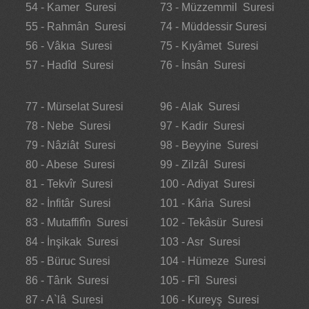
54 - Kamer Suresi
73 - Müzzemmil Suresi
55 - Rahmân Suresi
74 - Müddessir Suresi
56 - Vâkıa Suresi
75 - Kıyâmet Suresi
57 - Hadîd Suresi
76 - İnsân Suresi
77 - Mürselat Suresi
96 - Alak Suresi
78 - Nebe Suresi
97 - Kadir Suresi
79 - Nâziât Suresi
98 - Beyyine Suresi
80 - Abese Suresi
99 - Zilzâl Suresi
81 - Tekvîr Suresi
100 - Adiyat Suresi
82 - İnfitâr Suresi
101 - Kâria Suresi
83 - Mutaffifîn Suresi
102 - Tekâsür Suresi
84 - İnşikak Suresi
103 - Asr Suresi
85 - Büruc Suresi
104 - Hümeze Suresi
86 - Târık Suresi
105 - Fîl Suresi
87 - A`lâ Suresi
106 - Kureyş Suresi