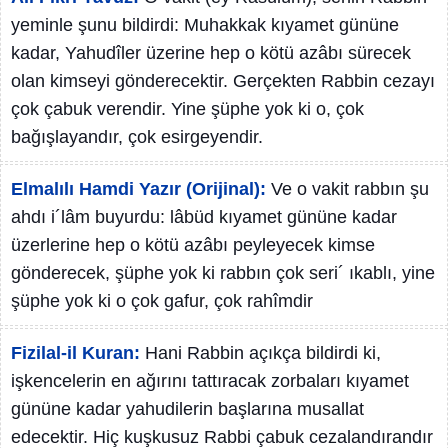
yeminle şunu bildirdi: Muhakkak kıyamet gününe
kadar, Yahudîler üzerine hep o kötü azâbı sürecek
olan kimseyi gönderecektir. Gerçekten Rabbin cezayı
çok çabuk verendir. Yine şüphe yok ki o, çok
bağışlayandır, çok esirgeyendir.
Elmalılı Hamdi Yazır (Orijinal):
Ve o vakit rabbın şu
ahdı i´lâm buyurdu: lâbüd kıyamet gününe kadar
üzerlerine hep o kötü azâbı peyleyecek kimse
gönderecek, şüphe yok ki rabbın çok seri´ ıkablı, yine
şüphe yok ki o çok gafur, çok rahîmdir
Fizilal-il Kuran:
Hani Rabbin açıkça bildirdi ki,
işkencelerin en ağırını tattıracak zorbaları kıyamet
gününe kadar yahudilerin başlarına musallat
edecektir. Hiç kuşkusuz Rabbi çabuk cezalandırandır