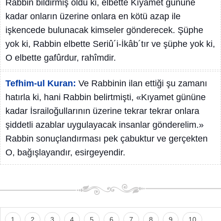
Rabbin bildirmiş oldu ki, elbette Kıyamet gününe
kadar onların üzerine onlara en kötü azap ile
işkencede bulunacak kimseler gönderecek. Şüphe
yok ki, Rabbin elbette Seriû´i-İkâb´tır ve şüphe yok ki,
O elbette gafûrdur, rahîmdir.
Tefhim-ul Kuran:
Ve Rabbinin ilan ettiği şu zamanı
hatırla ki, hani Rabbin belirtmişti, «Kıyamet gününe
kadar İsrailoğullarının üzerine tekrar tekrar onlara
şiddetli azablar uygulayacak insanlar gönderelim.»
Rabbin sonuçlandırması pek çabuktur ve gerçekten
O, bağışlayandır, esirgeyendir.
1
2
3
4
5
6
7
8
9
10