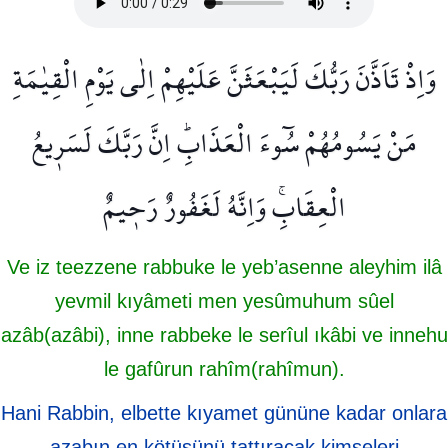
وَاِذْ تَاَذَّنَ رَبُّكَ لَيَبْعَثَنَّ عَلَيْهِمْ اِلٰى يَوْمِ الْقِيٰمَةِ
مَنْ يَسُومُهُمْ سُٓوءَ الْعَذَابِۜ اِنَّ رَبَّكَ لَسَر۪يعُ
الْعِقَابِۚ وَاِنَّهُ لَغَفُورٌ رَح۪يمٌ
Ve iz teezzene rabbuke le yeb’asenne aleyhim ilâ
yevmil kıyâmeti men yesûmuhum sûel
azâb(azâbi), inne rabbeke le serîul ıkâbi ve innehu
le gafûrun rahîm(rahîmun).
Hani Rabbin, elbette kıyamet gününe kadar onlara
azabın en kötüsünü tattıracak kimseleri