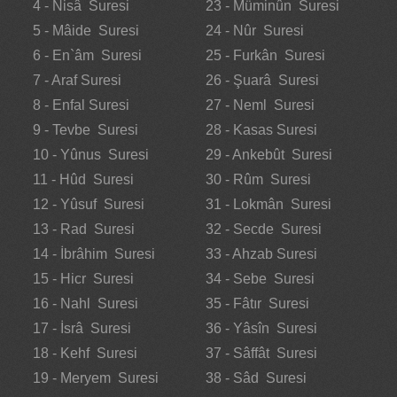
4 - Nisâ Suresi
23 - Müminûn Suresi
5 - Mâide Suresi
24 - Nûr Suresi
6 - En`âm Suresi
25 - Furkân Suresi
7 - Araf Suresi
26 - Şuarâ Suresi
8 - Enfal Suresi
27 - Neml Suresi
9 - Tevbe Suresi
28 - Kasas Suresi
10 - Yûnus Suresi
29 - Ankebût Suresi
11 - Hûd Suresi
30 - Rûm Suresi
12 - Yûsuf Suresi
31 - Lokmân Suresi
13 - Rad Suresi
32 - Secde Suresi
14 - İbrâhim Suresi
33 - Ahzab Suresi
15 - Hicr Suresi
34 - Sebe Suresi
16 - Nahl Suresi
35 - Fâtır Suresi
17 - İsrâ Suresi
36 - Yâsîn Suresi
18 - Kehf Suresi
37 - Sâffât Suresi
19 - Meryem Suresi
38 - Sâd Suresi