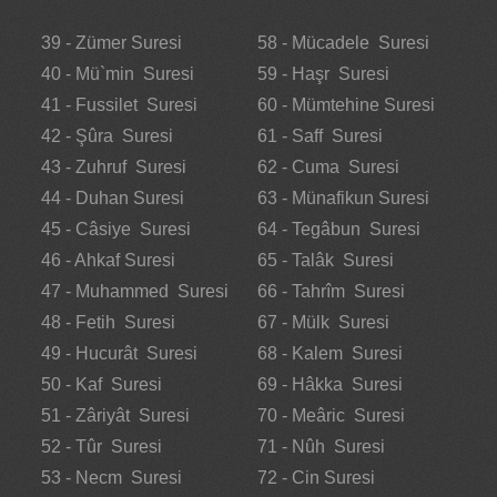
39 - Zümer Suresi
58 - Mücadele Suresi
40 - Mü`min Suresi
59 - Haşr Suresi
41 - Fussilet Suresi
60 - Mümtehine Suresi
42 - Şûra Suresi
61 - Saff Suresi
43 - Zuhruf Suresi
62 - Cuma Suresi
44 - Duhan Suresi
63 - Münafikun Suresi
45 - Câsiye Suresi
64 - Tegâbun Suresi
46 - Ahkaf Suresi
65 - Talâk Suresi
47 - Muhammed Suresi
66 - Tahrîm Suresi
48 - Fetih Suresi
67 - Mülk Suresi
49 - Hucurât Suresi
68 - Kalem Suresi
50 - Kaf Suresi
69 - Hâkka Suresi
51 - Zâriyât Suresi
70 - Meâric Suresi
52 - Tûr Suresi
71 - Nûh Suresi
53 - Necm Suresi
72 - Cin Suresi