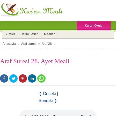
Kuran Okulu
Sureler
Hatim Setleri
Mealler
Anasayfa
Araf suresi
Araf 28
Araf Suresi 28. Ayet Meali
❬ Önceki
|
Sonraki ❭