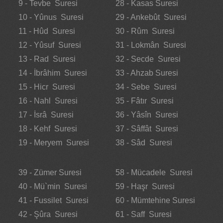
9 - Tevbe Suresi
28 - Kasas Suresi
10 - Yûnus Suresi
29 - Ankebût Suresi
11 - Hûd Suresi
30 - Rûm Suresi
12 - Yûsuf Suresi
31 - Lokmân Suresi
13 - Rad Suresi
32 - Secde Suresi
14 - İbrâhim Suresi
33 - Ahzab Suresi
15 - Hicr Suresi
34 - Sebe Suresi
16 - Nahl Suresi
35 - Fâtır Suresi
17 - İsrâ Suresi
36 - Yâsîn Suresi
18 - Kehf Suresi
37 - Sâffât Suresi
19 - Meryem Suresi
38 - Sâd Suresi
39 - Zümer Suresi
58 - Mücadele Suresi
40 - Mü`min Suresi
59 - Haşr Suresi
41 - Fussilet Suresi
60 - Mümtehine Suresi
42 - Şûra Suresi
61 - Saff Suresi