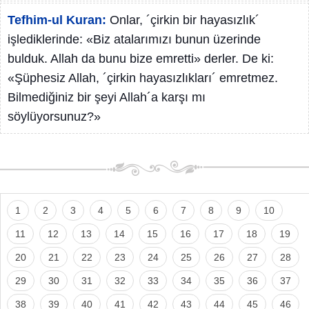
Tefhim-ul Kuran:
Onlar, ´çirkin bir hayasızlık´
işlediklerinde: «Biz atalarımızı bunun üzerinde
bulduk. Allah da bunu bize emretti» derler. De ki:
«Şüphesiz Allah, ´çirkin hayasızlıkları´ emretmez.
Bilmediğiniz bir şeyi Allah´a karşı mı
söylüyorsunuz?»
1
2
3
4
5
6
7
8
9
10
11
12
13
14
15
16
17
18
19
20
21
22
23
24
25
26
27
28
29
30
31
32
33
34
35
36
37
38
39
40
41
42
43
44
45
46