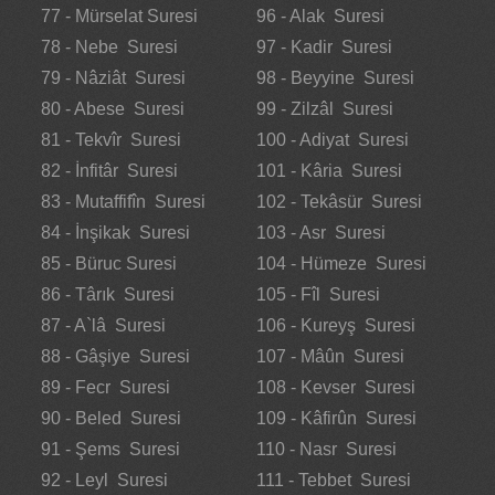
77 - Mürselat Suresi
96 - Alak Suresi
78 - Nebe Suresi
97 - Kadir Suresi
79 - Nâziât Suresi
98 - Beyyine Suresi
80 - Abese Suresi
99 - Zilzâl Suresi
81 - Tekvîr Suresi
100 - Adiyat Suresi
82 - İnfitâr Suresi
101 - Kâria Suresi
83 - Mutaffifîn Suresi
102 - Tekâsür Suresi
84 - İnşikak Suresi
103 - Asr Suresi
85 - Büruc Suresi
104 - Hümeze Suresi
86 - Târık Suresi
105 - Fîl Suresi
87 - A`lâ Suresi
106 - Kureyş Suresi
88 - Gâşiye Suresi
107 - Mâûn Suresi
89 - Fecr Suresi
108 - Kevser Suresi
90 - Beled Suresi
109 - Kâfirûn Suresi
91 - Şems Suresi
110 - Nasr Suresi
92 - Leyl Suresi
111 - Tebbet Suresi