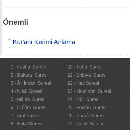
Önemli
Kur'anı Kerimi Anlama
1 - Fatiha Suresi
20 - Tâhâ Suresi
2 - Bakara Suresi
21 - Enbiyâ Suresi
3 - Âli İmrân Suresi
22 - Hac Suresi
4 - Nisâ Suresi
23 - Müminûn Suresi
5 - Mâide Suresi
24 - Nûr Suresi
6 - En`âm Suresi
25 - Furkân Suresi
7 - Araf Suresi
26 - Şuarâ Suresi
8 - Enfal Suresi
27 - Neml Suresi