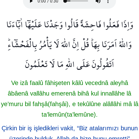
وَاِذَا فَعَلُوا فَاحِشَةً قَالُوا وَجَدْنَا عَلَيْهَٓا اٰبَٓاءَنَا
وَاللّٰهُ اَمَرَنَا بِهَاۜ قُلْ اِنَّ اللّٰهَ لَا يَأْمُرُ بِالْفَحْشَٓاءِۜ
اَتَقُولُونَ عَلَى اللّٰهِ مَا لَا تَعْلَمُونَ
Ve izâ faalû fâhişeten kâlû vecednâ aleyhâ
âbâenâ vallâhu emerenâ bihâ kul innallâhe lâ
ye’muru bil fahşâ(fahşâi), e tekûlûne alâllâhi mâ lâ
ta’lemûn(ta’lemûne).
Çirkin bir iş işledikleri vakit, “Biz atalarımızı bunun
üzerinde bulduk, Allah da bize bunu emretti”