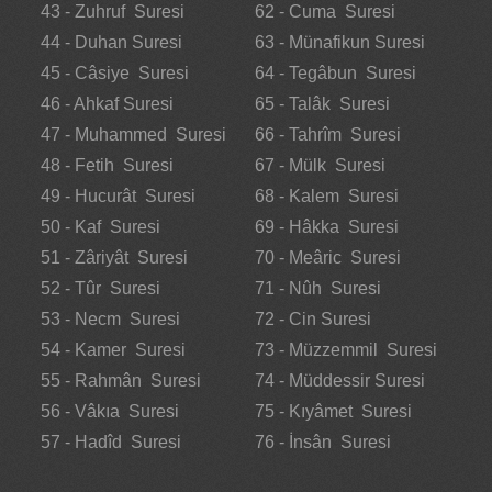
43 - Zuhruf Suresi
62 - Cuma Suresi
44 - Duhan Suresi
63 - Münafikun Suresi
45 - Câsiye Suresi
64 - Tegâbun Suresi
46 - Ahkaf Suresi
65 - Talâk Suresi
47 - Muhammed Suresi
66 - Tahrîm Suresi
48 - Fetih Suresi
67 - Mülk Suresi
49 - Hucurât Suresi
68 - Kalem Suresi
50 - Kaf Suresi
69 - Hâkka Suresi
51 - Zâriyât Suresi
70 - Meâric Suresi
52 - Tûr Suresi
71 - Nûh Suresi
53 - Necm Suresi
72 - Cin Suresi
54 - Kamer Suresi
73 - Müzzemmil Suresi
55 - Rahmân Suresi
74 - Müddessir Suresi
56 - Vâkıa Suresi
75 - Kıyâmet Suresi
57 - Hadîd Suresi
76 - İnsân Suresi