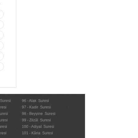
 Suresi
96 - Alak Suresi
resi
97 - Kadir Suresi
uresi
98 - Beyyine Suresi
uresi
99 - Zilzâl Suresi
uresi
100 - Adiyat Suresi
uresi
101 - Kâria Suresi