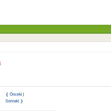
i
❬ Önceki
|
Sonraki ❭