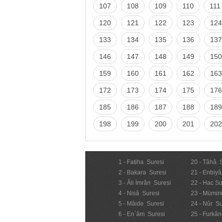
107
108
109
110
111
120
121
122
123
124
133
134
135
136
137
146
147
148
149
150
159
160
161
162
163
172
173
174
175
176
185
186
187
188
189
198
199
200
201
202
1 - Fatiha Suresi
20 - Tâhâ 
2 - Bakara Suresi
21 - Enbiyâ
3 - Âli İmrân Suresi
22 - Hac Su
4 - Nisâ Suresi
23 - Mümin
5 - Mâide Suresi
24 - Nûr Su
6 - En`âm Suresi
25 - Furkân