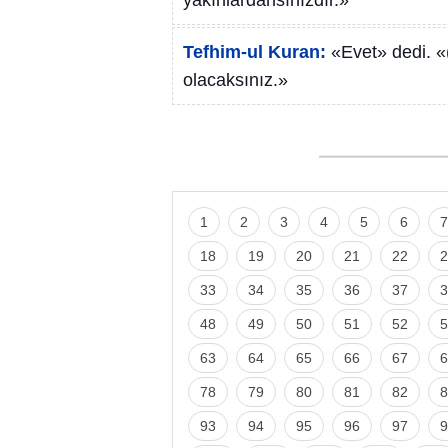
yakınlardansınızdır.»
Tefhim-ul Kuran:
«Evet» dedi. «
olacaksınız.»
1
2
3
4
5
6
7
18
19
20
21
22
2
33
34
35
36
37
3
48
49
50
51
52
5
63
64
65
66
67
6
78
79
80
81
82
8
93
94
95
96
97
9