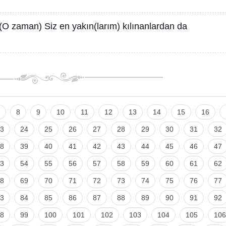
(O zaman) Siz en yakın(larım) kılınanlardan da
8
9
10
11
12
13
14
15
16
3
24
25
26
27
28
29
30
31
32
8
39
40
41
42
43
44
45
46
47
3
54
55
56
57
58
59
60
61
62
8
69
70
71
72
73
74
75
76
77
3
84
85
86
87
88
89
90
91
92
8
99
100
101
102
103
104
105
106