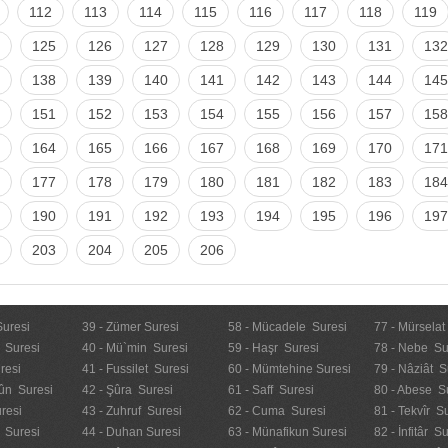
112
113
114
115
116
117
118
119
125
126
127
128
129
130
131
132
138
139
140
141
142
143
144
145
151
152
153
154
155
156
157
158
164
165
166
167
168
169
170
171
177
178
179
180
181
182
183
184
190
191
192
193
194
195
196
197
203
204
205
206
Suresi
39 - Zümer Suresi
58 - Mücadele Suresi
77 - Mürselat
 Suresi
40 - Mü`min Suresi
59 - Haşr Suresi
78 - Nebe Su
resi
41 - Fussilet Suresi
60 - Mümtehine Suresi
79 - Nâziât S
ûn Suresi
42 - Şûra Suresi
61 - Saff Suresi
80 - Abese S
resi
43 - Zuhruf Suresi
62 - Cuma Suresi
81 - Tekvîr S
 Suresi
44 - Duhan Suresi
63 - Münafikun Suresi
82 - İnfitâr S