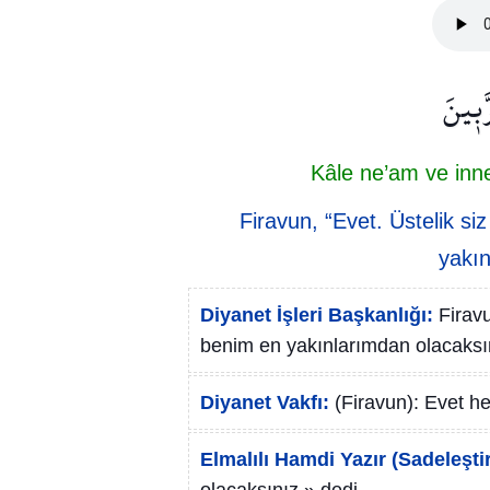
َّب۪ينَ
Kâle ne’am ve inn
Firavun, “Evet. Üstelik s
yakın
Diyanet İşleri Başkanlığı:
Firav
benim en yakınlarımdan olacaksın
Diyanet Vakfı:
(Firavun): Evet h
Elmalılı Hamdi Yazır (Sadeleştir