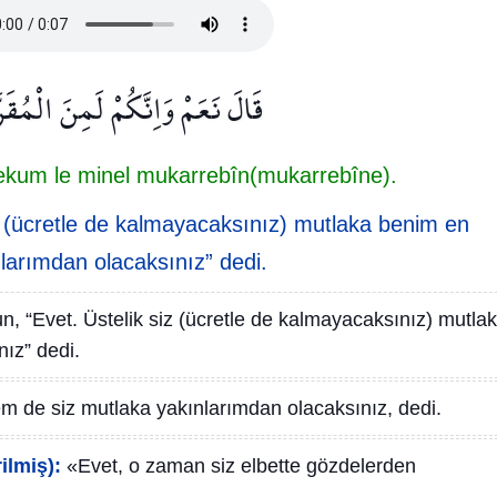
قَالَ نَعَمْ وَاِنَّكُمْ لَمِنَ الْمُقَر
ekum le minel mukarrebîn(mukarrebîne).
iz (ücretle de kalmayacaksınız) mutlaka benim en
larımdan olacaksınız” dedi.
un, “Evet. Üstelik siz (ücretle de kalmayacaksınız) mutla
ız” dedi.
em de siz mutlaka yakınlarımdan olacaksınız, dedi.
ilmiş):
«Evet, o zaman siz elbette gözdelerden