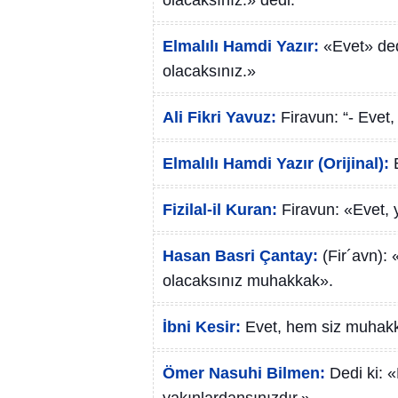
olacaksınız.» dedi.
Elmalılı Hamdi Yazır:
«Evet» ded
olacaksınız.»
Ali Fikri Yavuz:
Firavun: “- Evet,
Elmalılı Hamdi Yazır (Orijinal):
Fizilal-il Kuran:
Firavun: «Evet, 
Hasan Basri Çantay:
(Fir´avn):
olacaksınız muhakkak».
İbni Kesir:
Evet, hem siz muhakk
Ömer Nasuhi Bilmen:
Dedi ki: 