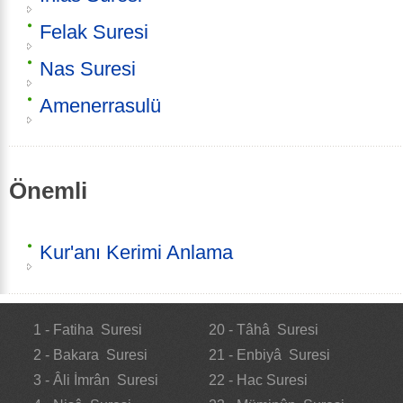
Felak Suresi
Nas Suresi
Amenerrasulü
Önemli
Kur'anı Kerimi Anlama
1 - Fatiha Suresi
20 - Tâhâ Suresi
2 - Bakara Suresi
21 - Enbiyâ Suresi
3 - Âli İmrân Suresi
22 - Hac Suresi