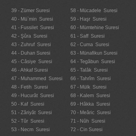
39 - Zümer Suresi
58 - Mücadele Suresi
40 - Mü`min Suresi
59 - Haşr Suresi
41 - Fussilet Suresi
60 - Mümtehine Suresi
42 - Şûra Suresi
61 - Saff Suresi
43 - Zuhruf Suresi
62 - Cuma Suresi
44 - Duhan Suresi
63 - Münafikun Suresi
45 - Câsiye Suresi
64 - Tegâbun Suresi
46 - Ahkaf Suresi
65 - Talâk Suresi
47 - Muhammed Suresi
66 - Tahrîm Suresi
48 - Fetih Suresi
67 - Mülk Suresi
49 - Hucurât Suresi
68 - Kalem Suresi
50 - Kaf Suresi
69 - Hâkka Suresi
51 - Zâriyât Suresi
70 - Meâric Suresi
52 - Tûr Suresi
71 - Nûh Suresi
53 - Necm Suresi
72 - Cin Suresi