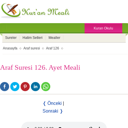
Kuran Okulu
Sureler
Hatim Setleri
Mealler
Anasayfa
Araf suresi
Araf 126
Araf Suresi 126. Ayet Meali
❬ Önceki
|
Sonraki ❭