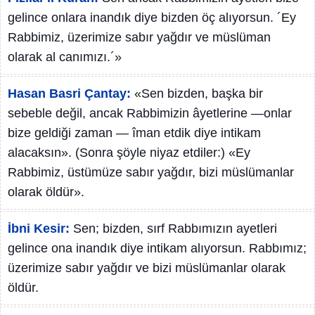
gelince onlara inandık diye bizden öç alıyorsun. ´Ey
Rabbimiz, üzerimize sabır yağdır ve müslüman
olarak al canımızı.´»
Hasan Basri Çantay:
«Sen bizden, başka bir
sebeble değil, ancak Rabbimizin âyetlerine —onlar
bize geldiği zaman — îman etdik diye intikam
alacaksın». (Sonra şöyle niyaz etdiler:) «Ey
Rabbimiz, üstümüze sabır yağdır, bizi müslümanlar
olarak öldür».
İbni Kesir:
Sen; bizden, sırf Rabbımızın ayetleri
gelince ona inandık diye intikam alıyorsun. Rabbımız;
üzerimize sabır yağdır ve bizi müslümanlar olarak
öldür.