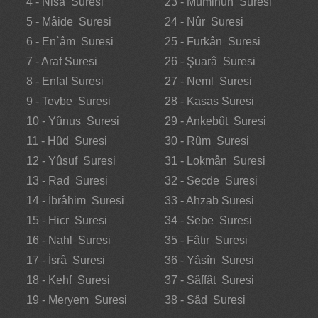
4 - Nisâ Suresi
23 - Müminûn Suresi
5 - Mâide Suresi
24 - Nûr Suresi
6 - En`âm Suresi
25 - Furkân Suresi
7 - Araf Suresi
26 - Şuarâ Suresi
8 - Enfal Suresi
27 - Neml Suresi
9 - Tevbe Suresi
28 - Kasas Suresi
10 - Yûnus Suresi
29 - Ankebût Suresi
11 - Hûd Suresi
30 - Rûm Suresi
12 - Yûsuf Suresi
31 - Lokmân Suresi
13 - Rad Suresi
32 - Secde Suresi
14 - İbrâhim Suresi
33 - Ahzab Suresi
15 - Hicr Suresi
34 - Sebe Suresi
16 - Nahl Suresi
35 - Fâtır Suresi
17 - İsrâ Suresi
36 - Yâsîn Suresi
18 - Kehf Suresi
37 - Sâffât Suresi
19 - Meryem Suresi
38 - Sâd Suresi