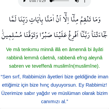
وَمَا تَنْقِمُ مِنَّٓا اِلَّٓا اَنْ اٰمَنَّا بِاٰيَاتِ رَبِّنَا لَمَّا
جَٓاءَتْنَاۜ رَبَّنَٓا اَفْرِغْ عَلَيْنَا صَبْرًا وَتَوَفَّنَا مُسْلِم۪ينَ۟
Ve mâ tenkımu minnâ illâ en âmennâ bi âyâti
rabbinâ lemmâ câetnâ, rabbenâ efrıg aleynâ
sabren ve teveffenâ muslimîn(muslimîne).
“Sen sırf, Rabbimizin âyetleri bize geldiğinde iman
ettiğimiz için bize hınç duyuyorsun. Ey Rabbimiz!
Üzerimize sabır yağdır ve müslüman olarak bizim
canımızı al.”