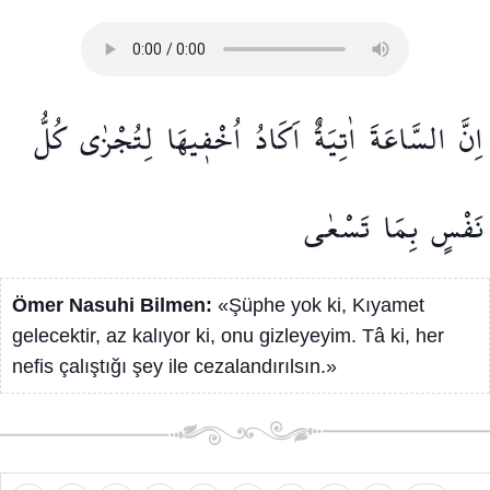
اِنَّ
السَّاعَةَ
اٰتِيَةٌ
اَكَادُ
اُخْف۪يهَا
لِتُجْزٰى
كُلُّ
نَفْسٍ
بِمَا
تَسْعٰى
Ömer Nasuhi Bilmen:
«Şüphe yok ki, Kıyamet
gelecektir, az kalıyor ki, onu gizleyeyim. Tâ ki, her
nefis çalıştığı şey ile cezalandırılsın.»