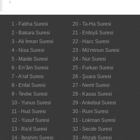
1 - Fatiha Suresi
20 - Ta-Ha Suresi
2 - Bakara Suresi
21 - Enbiyâ Suresi
3 - Ali İmran Suresi
22 - Hacc Suresi
4 - Nisa Suresi
23 - Mü'minun Suresi
5 - Maide Suresi
24 - Nur Suresi
6 - En’âm Suresi
25 - Furkan Suresi
7 - A'raf Suresi
26 - Şuara Suresi
8 - Enfal Suresi
27 - Neml Suresi
9 - Tevbe Suresi
28 - Kasas Suresi
10 - Yunus Suresi
29 - Ankebut Suresi
11 - Hud Suresi
30 - Rum Suresi
12 - Yusuf Suresi
31 - Lokman Suresi
13 - Ra'd Suresi
32 - Secde Suresi
14 - İbrahim Suresi
33 - Ahzab Suresi