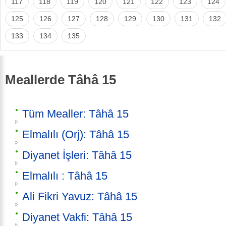
117
118
119
120
121
122
123
124
125
126
127
128
129
130
131
132
133
134
135
Meallerde Tâhâ 15
Tüm Mealler: Tâhâ 15
Elmalılı (Orj): Tâhâ 15
Diyanet İşleri: Tâhâ 15
Elmalılı : Tâhâ 15
Ali Fikri Yavuz: Tâhâ 15
Diyanet Vakfi: Tâhâ 15