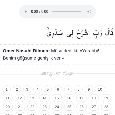
قَالَ
رَبِّ
اشْرَحْ
ل۪ي
صَدْر۪يۙ
Ömer Nasuhi Bilmen:
Mûsa dedi ki: «Yarabbi!
Benim göğsüme genişlik ver.»
1
2
3
4
5
6
7
8
9
10
11
12
13
14
15
16
17
18
19
20
21
22
23
24
25
26
27
28