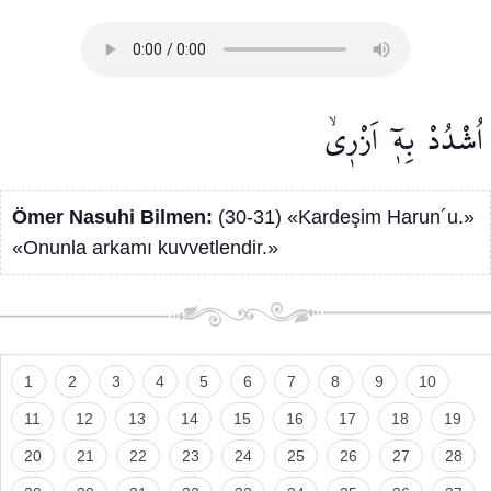
اُشْدُدْ
بِه۪ٓ
اَزْر۪يۙ
Ömer Nasuhi Bilmen:
(30-31) «Kardeşim Harun´u.»
«Onunla arkamı kuvvetlendir.»
1
2
3
4
5
6
7
8
9
10
11
12
13
14
15
16
17
18
19
20
21
22
23
24
25
26
27
28