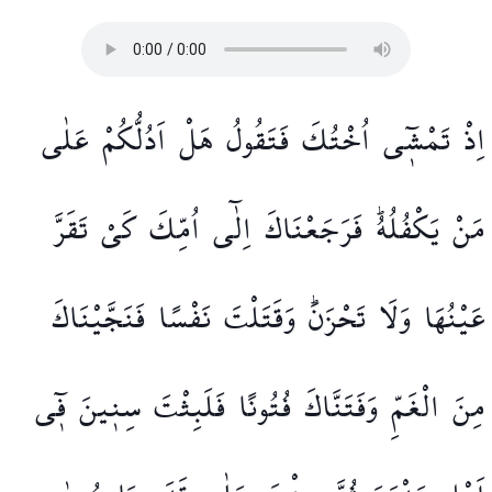
اِذْ
تَمْش۪ٓي
اُخْتُكَ
فَتَقُولُ
هَلْ
اَدُلُّكُمْ
عَلٰى
مَنْ
يَكْفُلُهُۜ
فَرَجَعْنَاكَ
اِلٰٓى
اُمِّكَ
كَيْ
تَقَرَّ
عَيْنُهَا
وَلَا
تَحْزَنَۜ
وَقَتَلْتَ
نَفْسًا
فَنَجَّيْنَاكَ
مِنَ
الْغَمِّ
وَفَتَنَّاكَ
فُتُونًا۠
فَلَبِثْتَ
سِن۪ينَ
ف۪ٓي