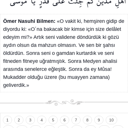
اَهْلِ
مَدْيَنَ
ثُمَّ
جِئْتَ
عَلٰى
قَدَرٍ
يَا
مُوسٰى
Ömer Nasuhi Bilmen:
«O vakit ki, hemşiren gidip de
diyordu ki: «O´na bakacak bir kimse için size delâlet
edeyim mi?» Artık seni validene döndürdük ki gözü
aydın olsun da mahzun olmasın. Ve sen bir şahsı
öldürdün. Sonra seni o gamdan kurtardık ve seni
fitneden fitneye uğratmıştık. Sonra Medyen ahalisi
arasında senelerce eğleştik. Sonra da ey Mûsa!
Mukadder olduğu üzere (bu muayyen zamana)
geliverdik.»
1
2
3
4
5
6
7
8
9
10