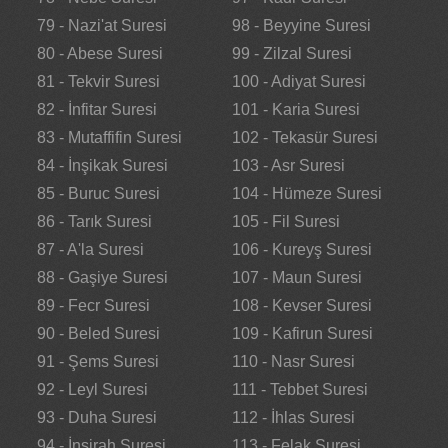
79 - Nazi'at Suresi
98 - Beyyine Suresi
80 - Abese Suresi
99 - Zilzal Suresi
81 - Tekvir Suresi
100 - Adiyat Suresi
82 - İnfitar Suresi
101 - Karia Suresi
83 - Mutaffifin Suresi
102 - Tekasür Suresi
84 - İnşikak Suresi
103 - Asr Suresi
85 - Buruc Suresi
104 - Hümeze Suresi
86 - Tarık Suresi
105 - Fil Suresi
87 - A'la Suresi
106 - Kureyş Suresi
88 - Gaşiye Suresi
107 - Maun Suresi
89 - Fecr Suresi
108 - Kevser Suresi
90 - Beled Suresi
109 - Kafirun Suresi
91 - Şems Suresi
110 - Nasr Suresi
92 - Leyl Suresi
111 - Tebbet Suresi
93 - Duha Suresi
112 - İhlas Suresi
94 - İnşirah Suresi
113 - Felak Suresi