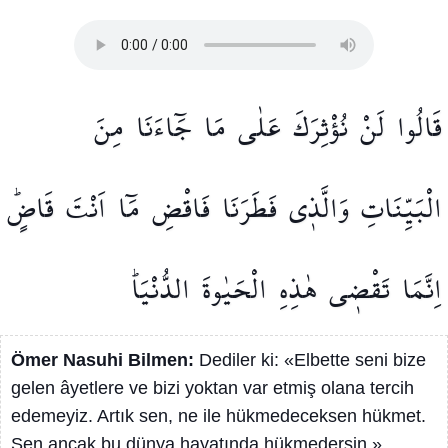
قَالُوا
لَنْ
نُؤْثِرَكَ
عَلٰى
مَا
جَٓاءَنَا
مِنَ
الْبَيِّنَاتِ
وَالَّذ۪ي
فَطَرَنَا
فَاقْضِ
مَٓا
اَنْتَ
قَاضٍۜ
اِنَّمَا
تَقْض۪ي
هٰذِهِ
الْحَيٰوةَ
الدُّنْيَاۜ
Ömer Nasuhi Bilmen:
Dediler ki: «Elbette seni bize
gelen âyetlere ve bizi yoktan var etmiş olana tercih
edemeyiz. Artık sen, ne ile hükmedeceksen hükmet.
Sen ancak bu dünya hayatında hükmedersin.»