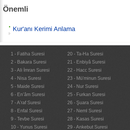
Önemli
Kur'anı Kerimi Anlama
1 - Fatiha Suresi
20 - Ta-Ha Suresi
2 - Bakara Suresi
21 - Enbiyâ Suresi
3 - Ali İmran Suresi
22 - Hacc Suresi
4 - Nisa Suresi
23 - Mü'minun Suresi
5 - Maide Suresi
24 - Nur Suresi
6 - En’âm Suresi
25 - Furkan Suresi
7 - A'raf Suresi
26 - Şuara Suresi
8 - Enfal Suresi
27 - Neml Suresi
9 - Tevbe Suresi
28 - Kasas Suresi
10 - Yunus Suresi
29 - Ankebut Suresi