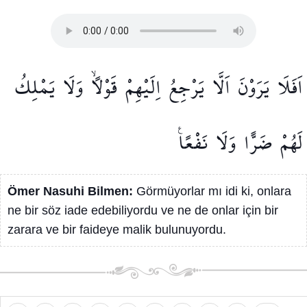
اَفَلَا
يَرَوْنَ
اَلَّا
يَرْجِعُ
اِلَيْهِمْ
قَوْلًاۙ
وَلَا
يَمْلِكُ
لَهُمْ
ضَرًّا
وَلَا
نَفْعًا۟
Ömer Nasuhi Bilmen:
Görmüyorlar mı idi ki, onlara
ne bir söz iade edebiliyordu ve ne de onlar için bir
zarara ve bir faideye malik bulunuyordu.