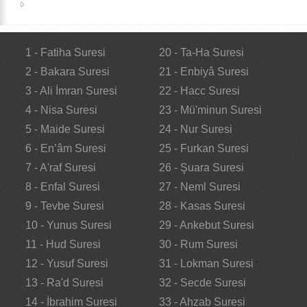
1 - Fatiha Suresi
20 - Ta-Ha Suresi
2 - Bakara Suresi
21 - Enbiyâ Suresi
3 - Ali İmran Suresi
22 - Hacc Suresi
4 - Nisa Suresi
23 - Mü'minun Suresi
5 - Maide Suresi
24 - Nur Suresi
6 - En’âm Suresi
25 - Furkan Suresi
7 - A'raf Suresi
26 - Şuara Suresi
8 - Enfal Suresi
27 - Neml Suresi
9 - Tevbe Suresi
28 - Kasas Suresi
10 - Yunus Suresi
29 - Ankebut Suresi
11 - Hud Suresi
30 - Rum Suresi
12 - Yusuf Suresi
31 - Lokman Suresi
13 - Ra'd Suresi
32 - Secde Suresi
14 - İbrahim Suresi
33 - Ahzab Suresi