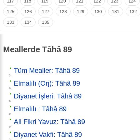
117
118
119
120
121
122
123
124
125
126
127
128
129
130
131
132
133
134
135
Meallerde Tâhâ 89
Tüm Mealler: Tâhâ 89
Elmalılı (Orj): Tâhâ 89
Diyanet İşleri: Tâhâ 89
Elmalılı : Tâhâ 89
Ali Fikri Yavuz: Tâhâ 89
Diyanet Vakfi: Tâhâ 89