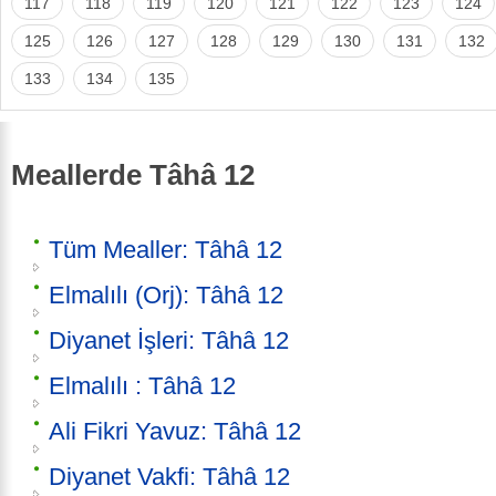
117
118
119
120
121
122
123
124
125
126
127
128
129
130
131
132
133
134
135
Meallerde Tâhâ 12
Tüm Mealler: Tâhâ 12
Elmalılı (Orj): Tâhâ 12
Diyanet İşleri: Tâhâ 12
Elmalılı : Tâhâ 12
Ali Fikri Yavuz: Tâhâ 12
Diyanet Vakfi: Tâhâ 12