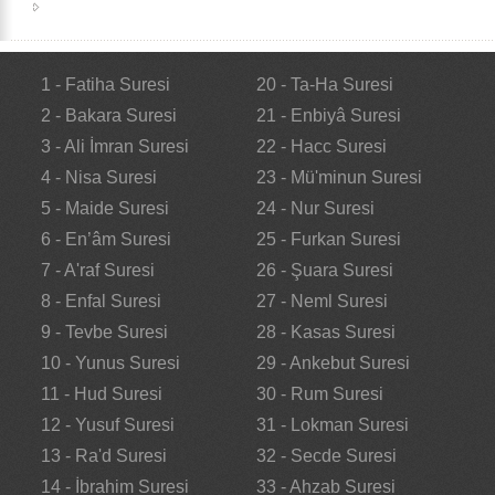
1 - Fatiha Suresi
20 - Ta-Ha Suresi
2 - Bakara Suresi
21 - Enbiyâ Suresi
3 - Ali İmran Suresi
22 - Hacc Suresi
4 - Nisa Suresi
23 - Mü'minun Suresi
5 - Maide Suresi
24 - Nur Suresi
6 - En’âm Suresi
25 - Furkan Suresi
7 - A'raf Suresi
26 - Şuara Suresi
8 - Enfal Suresi
27 - Neml Suresi
9 - Tevbe Suresi
28 - Kasas Suresi
10 - Yunus Suresi
29 - Ankebut Suresi
11 - Hud Suresi
30 - Rum Suresi
12 - Yusuf Suresi
31 - Lokman Suresi
13 - Ra'd Suresi
32 - Secde Suresi
14 - İbrahim Suresi
33 - Ahzab Suresi