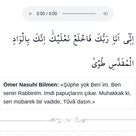
اِنّ۪ٓي
اَنَا۬
رَبُّكَ
فَاخْلَعْ
نَعْلَيْكَۚ
اِنَّكَ
بِالْوَادِ
الْمُقَدَّسِ
طُوًىۜ
Ömer Nasuhi Bilmen:
«Şüphe yok Ben´im. Ben
senin Rabbinim. İmdi papuçlarını çıkar. Muhakkak ki,
sen mübarek bir vadide, Tûvâ´dasın.»