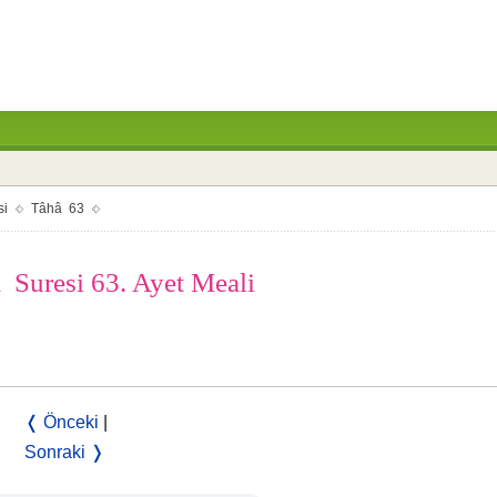
si
Tâhâ 63
Suresi 63. Ayet Meali
❬ Önceki
|
Sonraki ❭