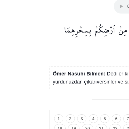
مِنْ
اَرْضِكُمْ
بِسِحْرِهِمَا
Ömer Nasuhi Bilmen:
Dediler ki
yurdunuzdan çıkarıversinler ve sizi
1
2
3
4
5
6
7
18
19
20
21
22
2