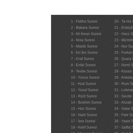
1 - Fatiha Suresi
20 - Ta-Ha 
2 - Bakara Suresi
21 - Enbiyâ
3 - Ali İmran Suresi
22 - Hacc S
4 - Nisa Suresi
23 - Mü'mi
5 - Maide Suresi
24 - Nur Su
6 - En’âm Suresi
25 - Furkan
7 - A'raf Suresi
26 - Şuara 
8 - Enfal Suresi
27 - Neml S
9 - Tevbe Suresi
28 - Kasas 
10 - Yunus Suresi
29 - Ankebu
11 - Hud Suresi
30 - Rum S
12 - Yusuf Suresi
31 - Lokma
13 - Ra'd Suresi
32 - Secde 
14 - İbrahim Suresi
33 - Ahzab 
15 - Hicr Suresi
34 - Sebe S
16 - Nahl Suresi
35 - Fatır S
17 - İsra Suresi
36 - Yasin 
18 - Kehf Suresi
37 - Saffat 