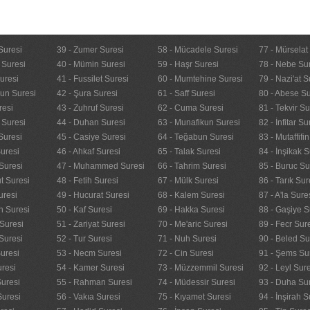
Suresi
39 - Zumer Suresi
58 - Mücadele Suresi
77 - Mürselat
 Suresi
40 - Mümin Suresi
59 - Haşr Suresi
78 - Nebe Su
uresi
41 - Fussilet Suresi
60 - Mumtehine Suresi
79 - Nazi'at S
nun Suresi
42 - Şura Suresi
61 - Saff Suresi
80 - Abese Su
resi
43 - Zuhruf Suresi
62 - Cuma Suresi
81 - Tekvir Su
 Suresi
44 - Duhan Suresi
63 - Munafikun Suresi
82 - İnfitar Su
Suresi
45 - Casiye Suresi
64 - Teğabun Suresi
83 - Mutaffifi
uresi
46 - Ahkaf Suresi
65 - Talak Suresi
84 - İnşikak S
Suresi
47 - Muhammed Suresi
66 - Tahrim Suresi
85 - Buruc Su
t Suresi
48 - Fetih Suresi
67 - Mülk Suresi
86 - Tarık Sur
uresi
49 - Hucurat Suresi
68 - Kalem Suresi
87 - A'la Sure
n Suresi
50 - Kaf Suresi
69 - Hakka Suresi
88 - Gaşiye S
Suresi
51 - Zariyat Suresi
70 - Me'aric Suresi
89 - Fecr Sur
Suresi
52 - Tur Suresi
71 - Nuh Suresi
90 - Beled Su
uresi
53 - Necm Suresi
72 - Cin Suresi
91 - Şems Su
uresi
54 - Kamer Suresi
73 - Müzzemmil Suresi
92 - Leyl Sur
Suresi
55 - Rahman Suresi
74 - Müdessir Suresi
93 - Duha Su
Suresi
56 - Vakıa Suresi
75 - Kıyamet Suresi
94 - İnşirah S