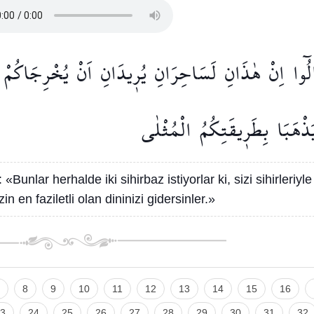
لُٓوا
اِنْ
هٰذَانِ
لَسَاحِرَانِ
يُر۪يدَانِ
اَنْ
يُخْرِجَاكُمْ
َذْهَبَا
بِطَر۪يقَتِكُمُ
الْمُثْلٰى
: «Bunlar herhalde iki sihirbaz istiyorlar ki, sizi sihirleriyle
n en faziletli olan dininizi gidersinler.»
8
9
10
11
12
13
14
15
16
3
24
25
26
27
28
29
30
31
32