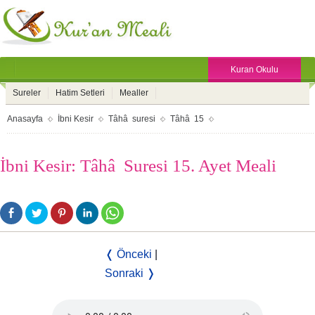
Kuran Okulu
Sureler
Hatim Setleri
Mealler
Anasayfa
İbni Kesir
Tâhâ suresi
Tâhâ 15
İbni Kesir: Tâhâ Suresi 15. Ayet Meali
❬ Önceki
|
Sonraki ❭