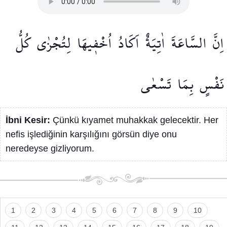
اِنَّ
السَّاعَةَ
اٰتِيَةٌ
اَكَادُ
اُخْف۪يهَا
لِتُجْزٰى
كُلُّ
نَفْسٍ
بِمَا
تَسْعٰى
İbni Kesir:
Çünkü kıyamet muhakkak gelecektir. Her
nefis işlediğinin karşılığını görsün diye onu
neredeyse gizliyorum.
1
2
3
4
5
6
7
8
9
10