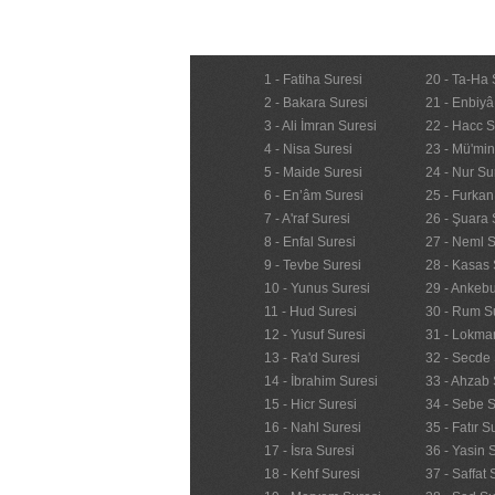
1 - Fatiha Suresi
20 - Ta-Ha 
2 - Bakara Suresi
21 - Enbiyâ
3 - Ali İmran Suresi
22 - Hacc S
4 - Nisa Suresi
23 - Mü'mi
5 - Maide Suresi
24 - Nur Su
6 - En’âm Suresi
25 - Furkan
7 - A'raf Suresi
26 - Şuara 
8 - Enfal Suresi
27 - Neml S
9 - Tevbe Suresi
28 - Kasas 
10 - Yunus Suresi
29 - Ankebu
11 - Hud Suresi
30 - Rum S
12 - Yusuf Suresi
31 - Lokma
13 - Ra'd Suresi
32 - Secde 
14 - İbrahim Suresi
33 - Ahzab 
15 - Hicr Suresi
34 - Sebe S
16 - Nahl Suresi
35 - Fatır S
17 - İsra Suresi
36 - Yasin 
18 - Kehf Suresi
37 - Saffat 