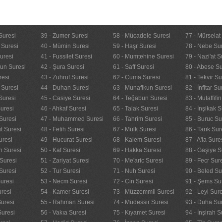
Suresi
39 - Zumer Suresi
58 - Mücadele Suresi
77 - Mürselat
 Suresi
40 - Mümin Suresi
59 - Haşr Suresi
78 - Nebe Su
uresi
41 - Fussilet Suresi
60 - Mumtehine Suresi
79 - Nazi'at S
nun Suresi
42 - Şura Suresi
61 - Saff Suresi
80 - Abese Su
resi
43 - Zuhruf Suresi
62 - Cuma Suresi
81 - Tekvir Su
 Suresi
44 - Duhan Suresi
63 - Munafikun Suresi
82 - İnfitar Su
Suresi
45 - Casiye Suresi
64 - Teğabun Suresi
83 - Mutaffifi
uresi
46 - Ahkaf Suresi
65 - Talak Suresi
84 - İnşikak S
Suresi
47 - Muhammed Suresi
66 - Tahrim Suresi
85 - Buruc Su
t Suresi
48 - Fetih Suresi
67 - Mülk Suresi
86 - Tarık Sur
uresi
49 - Hucurat Suresi
68 - Kalem Suresi
87 - A'la Sure
n Suresi
50 - Kaf Suresi
69 - Hakka Suresi
88 - Gaşiye S
Suresi
51 - Zariyat Suresi
70 - Me'aric Suresi
89 - Fecr Sur
Suresi
52 - Tur Suresi
71 - Nuh Suresi
90 - Beled Su
uresi
53 - Necm Suresi
72 - Cin Suresi
91 - Şems Su
uresi
54 - Kamer Suresi
73 - Müzzemmil Suresi
92 - Leyl Sur
Suresi
55 - Rahman Suresi
74 - Müdessir Suresi
93 - Duha Su
Suresi
56 - Vakıa Suresi
75 - Kıyamet Suresi
94 - İnşirah S