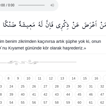
َنْ
اَعْرَضَ
عَنْ
ذِكْر۪ي
فَاِنَّ
لَهُ
مَع۪يشَةً
ضَنْكًا
im benim zikrimden kaçınırsa artık şüphe yok ki, onun
e O´nu Kıyamet gününde kör olarak haşrederiz.»
8
9
10
11
12
13
14
15
16
3
24
25
26
27
28
29
30
31
32
8
39
40
41
42
43
44
45
46
47
3
54
55
56
57
58
59
60
61
62