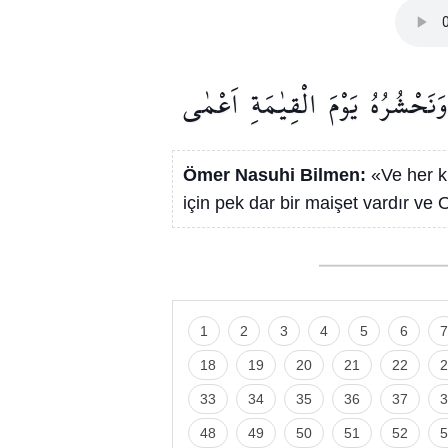
وَنَحْشُرُهُ
يَوْمَ
الْقِيٰمَةِ
اَعْمٰى
Ömer Nasuhi Bilmen:
«Ve her k
için pek dar bir maişet vardır v
1
2
3
4
5
6
7
18
19
20
21
22
2
33
34
35
36
37
3
48
49
50
51
52
5