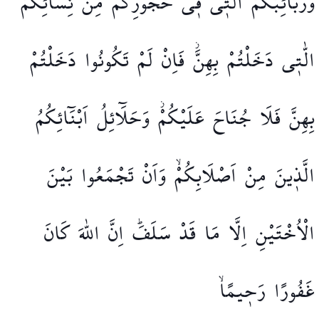
وَرَبَٓائِبُكُمُ
الّٰت۪ي
ف۪ي
حُجُورِكُمْ
مِنْ
نِسَٓائِكُمُ
الّٰت۪ي
دَخَلْتُمْ
بِهِنَّۘ
فَاِنْ
لَمْ
تَكُونُوا
دَخَلْتُمْ
بِهِنَّ
فَلَا
جُنَاحَ
عَلَيْكُمْۘ
وَحَلَٓائِلُ
اَبْنَٓائِكُمُ
الَّذ۪ينَ
مِنْ
اَصْلَابِكُمْۙ
وَاَنْ
تَجْمَعُوا
بَيْنَ
الْاُخْتَيْنِ
اِلَّا
مَا
قَدْ
سَلَفَۜ
اِنَّ
اللّٰهَ
كَانَ
غَفُورًا
رَح۪يمًاۙ