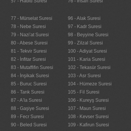
57 - Hadid Suresi
76 - İnsan Suresi
77 - Mürselat Suresi
96 - Alak Suresi
78 - Nebe Suresi
97 - Kadr Suresi
79 - Nazi'at Suresi
98 - Beyyine Suresi
80 - Abese Suresi
99 - Zilzal Suresi
81 - Tekvir Suresi
100 - Adiyat Suresi
82 - İnfitar Suresi
101 - Karia Suresi
83 - Mutaffifin Suresi
102 - Tekasür Suresi
84 - İnşikak Suresi
103 - Asr Suresi
85 - Buruc Suresi
104 - Hümeze Suresi
86 - Tarık Suresi
105 - Fil Suresi
87 - A'la Suresi
106 - Kureyş Suresi
88 - Gaşiye Suresi
107 - Maun Suresi
89 - Fecr Suresi
108 - Kevser Suresi
90 - Beled Suresi
109 - Kafirun Suresi