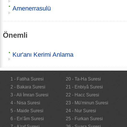
Amenerrasulü
Önemli
Kur'anı Kerimi Anlama
1 - Fatiha Suresi
20 - Ta-Ha Suresi
2 - Bakara Suresi
21 - Enbiyâ Suresi
3 - Ali İmran Suresi
22 - Hacc Suresi
4 - Nisa Suresi
23 - Mü'minun Suresi
5 - Maide Suresi
24 - Nur Suresi
6 - En’âm Suresi
25 - Furkan Suresi
7 - A'raf Suresi
26 - Şuara Suresi