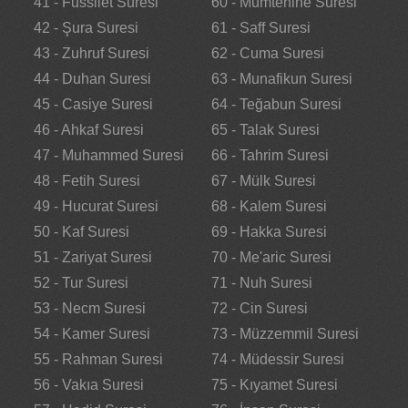
41 - Fussilet Suresi
60 - Mumtehine Suresi
42 - Şura Suresi
61 - Saff Suresi
43 - Zuhruf Suresi
62 - Cuma Suresi
44 - Duhan Suresi
63 - Munafikun Suresi
45 - Casiye Suresi
64 - Teğabun Suresi
46 - Ahkaf Suresi
65 - Talak Suresi
47 - Muhammed Suresi
66 - Tahrim Suresi
48 - Fetih Suresi
67 - Mülk Suresi
49 - Hucurat Suresi
68 - Kalem Suresi
50 - Kaf Suresi
69 - Hakka Suresi
51 - Zariyat Suresi
70 - Me'aric Suresi
52 - Tur Suresi
71 - Nuh Suresi
53 - Necm Suresi
72 - Cin Suresi
54 - Kamer Suresi
73 - Müzzemmil Suresi
55 - Rahman Suresi
74 - Müdessir Suresi
56 - Vakıa Suresi
75 - Kıyamet Suresi