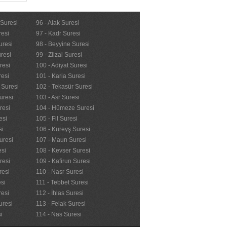
 Suresi
96 - Alak Suresi
resi
97 - Kadr Suresi
uresi
98 - Beyyine Suresi
resi
99 - Zilzal Suresi
resi
100 - Adiyat Suresi
resi
101 - Karia Suresi
n Suresi
102 - Tekasür Suresi
uresi
103 - Asr Suresi
resi
104 - Hümeze Suresi
esi
105 - Fil Suresi
si
106 - Kureyş Suresi
uresi
107 - Maun Suresi
esi
108 - Kevser Suresi
resi
109 - Kafirun Suresi
resi
110 - Nasr Suresi
esi
111 - Tebbet Suresi
resi
112 - İhlas Suresi
uresi
113 - Felak Suresi
i
114 - Nas Suresi