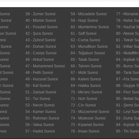
Suresi
39 - Zumer Suresi
58 - Mücadele Suresi
77 - Mürselat
 Suresi
40 - Mümin Suresi
59 - Haşr Suresi
78 - Nebe Su
uresi
41 - Fussilet Suresi
60 - Mumtehine Suresi
79 - Nazi'at S
nun Suresi
42 - Şura Suresi
61 - Saff Suresi
80 - Abese Su
resi
43 - Zuhruf Suresi
62 - Cuma Suresi
81 - Tekvir Su
 Suresi
44 - Duhan Suresi
63 - Munafikun Suresi
82 - İnfitar Su
Suresi
45 - Casiye Suresi
64 - Teğabun Suresi
83 - Mutaffifi
uresi
46 - Ahkaf Suresi
65 - Talak Suresi
84 - İnşikak S
Suresi
47 - Muhammed Suresi
66 - Tahrim Suresi
85 - Buruc Su
t Suresi
48 - Fetih Suresi
67 - Mülk Suresi
86 - Tarık Sur
uresi
49 - Hucurat Suresi
68 - Kalem Suresi
87 - A'la Sure
n Suresi
50 - Kaf Suresi
69 - Hakka Suresi
88 - Gaşiye S
Suresi
51 - Zariyat Suresi
70 - Me'aric Suresi
89 - Fecr Sur
Suresi
52 - Tur Suresi
71 - Nuh Suresi
90 - Beled Su
uresi
53 - Necm Suresi
72 - Cin Suresi
91 - Şems Su
uresi
54 - Kamer Suresi
73 - Müzzemmil Suresi
92 - Leyl Sur
Suresi
55 - Rahman Suresi
74 - Müdessir Suresi
93 - Duha Su
Suresi
56 - Vakıa Suresi
75 - Kıyamet Suresi
94 - İnşirah S
resi
57 - Hadid Suresi
76 - İnsan Suresi
95 - Tin Sures