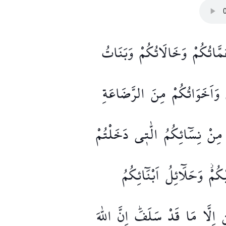
مَّاتُكُمْ
وَخَالَاتُكُمْ
وَبَنَاتُ
وَاَخَوَاتُكُمْ
مِنَ
الرَّضَاعَةِ
مِنْ
نِسَٓائِكُمُ
الّٰت۪ي
دَخَلْتُمْ
كُمْۘ
وَحَلَٓائِلُ
اَبْنَٓائِكُمُ
ِ
اِلَّا
مَا
قَدْ
سَلَفَۜ
اِنَّ
اللّٰهَ