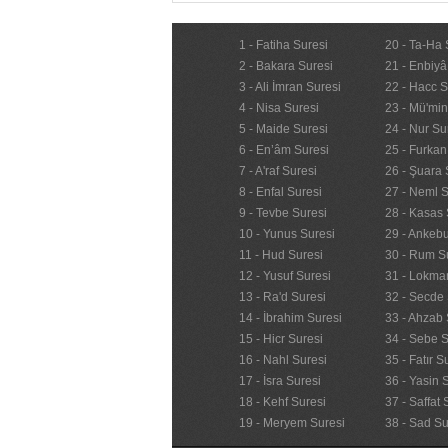
1 - Fatiha Suresi
20 - Ta-Ha 
2 - Bakara Suresi
21 - Enbiyâ
3 - Ali İmran Suresi
22 - Hacc S
4 - Nisa Suresi
23 - Mü'mi
5 - Maide Suresi
24 - Nur Su
6 - En’âm Suresi
25 - Furkan
7 - A'raf Suresi
26 - Şuara 
8 - Enfal Suresi
27 - Neml S
9 - Tevbe Suresi
28 - Kasas 
10 - Yunus Suresi
29 - Ankebu
11 - Hud Suresi
30 - Rum S
12 - Yusuf Suresi
31 - Lokma
13 - Ra'd Suresi
32 - Secde 
14 - İbrahim Suresi
33 - Ahzab 
15 - Hicr Suresi
34 - Sebe S
16 - Nahl Suresi
35 - Fatır S
17 - İsra Suresi
36 - Yasin 
18 - Kehf Suresi
37 - Saffat 
19 - Meryem Suresi
38 - Sad Su