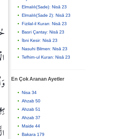
Elmalılı(Sade): Nisâ 23
Elmalılı(Sade 2): Nisâ 23
Fizilal-il Kuran: Nisâ 23
حُر
Basri Çantay: Nisâ 23
İbni Kesir: Nisâ 23
Nasuhi Bilmen: Nisâ 23
الْ
Tefhim-ul Kuran: Nisâ 23
وَا
En Çok Aranan Ayetler
Nisa 34
بِهِ
Ahzab 50
Ahzab 51
Ahzab 37
الّ
Maide 44
Bakara 179