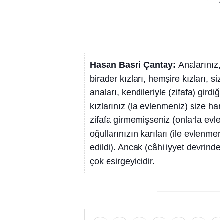
Hasan Basri Çantay:
Analarınız,
birader kızları, hemşire kızları, s
anaları, kendileriyle (zifafa) gir
kızlarınız (la evlenmeniz) size ha
zifafa girmemişseniz (onlarla ev
oğullarınızın karıları (ile evlenm
edildi). Ancak (câhiliyyet devrind
çok esirgeyicidir.