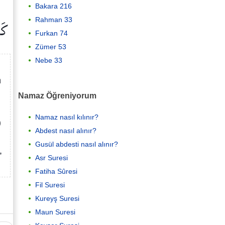
Bakara 216
كَا
Rahman 33
Furkan 74
Zümer 53
Nebe 33
n
Namaz Öğreniyorum
Namaz nasıl kılınır?
)
Abdest nasıl alınır?
Gusül abdesti nasıl alınır?
,
Asr Suresi
Fatiha Sûresi
Fil Suresi
Kureyş Suresi
Maun Suresi