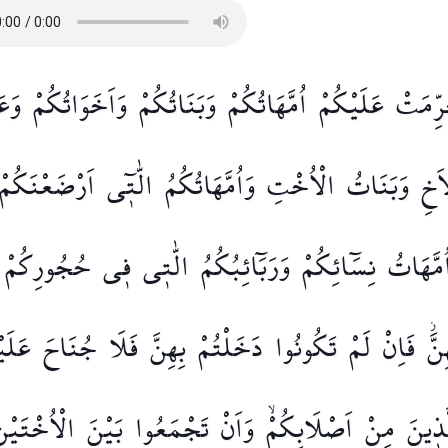
ِّمَتْ
عَلَيْكُمْ
اُمَّهَاتُكُمْ
وَبَنَاتُكُمْ
وَاَخَوَاتُكُمْ
وَعَ
اَخِ
وَبَنَاتُ
الْاُخْتِ
وَاُمَّهَاتُكُمُ
الّٰت۪ٓي
اَرْضَعْنَكُمْ
ُمَّهَاتُ
نِسَٓائِكُمْ
وَرَبَٓائِبُكُمُ
الّٰت۪ي
ف۪ي
حُجُورِكُمْ
نَّۘ
فَاِنْ
لَمْ
تَكُونُوا
دَخَلْتُمْ
بِهِنَّ
فَلَا
جُنَاحَ
عَلَيْ
َذ۪ينَ
مِنْ
اَصْلَابِكُمْۙ
وَاَنْ
تَجْمَعُوا
بَيْنَ
الْاُخْتَيْن