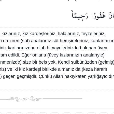
نَ
غَفُورًا
رَح۪يمًاۙ
 kızlarınız, kız kardeşleriniz, halalarınız, teyzeleriniz,
izi emziren (süt) analarınız süt hemşireleriniz, karılarınızı
diğiniz karılarınızdan olub himayelerinizde bulunan üvey
ram edildi. Eğer onlarla (üvey kızlarınızın analarıyle)
lenmenizde) size bir beis yok. Kendi sulbünüzden (gelmiş
eniz) ve iki kız kardeşi birlikde almanız da (keza haram
e) geçen geçmişdir. Çünkü Allah hakıykaten yarlığayıcıdır