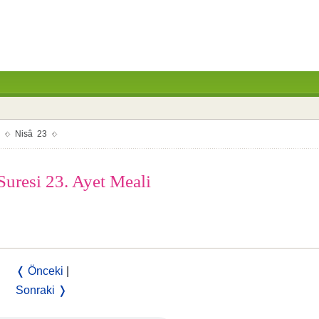
Nisâ 23
uresi 23. Ayet Meali
❬ Önceki
|
Sonraki ❭