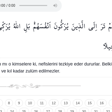
َمْ
تَرَ
اِلَى
الَّذ۪ينَ
يُزَكُّونَ
اَنْفُسَهُمْۜ
بَلِ
اللّٰهُ
يُزَكّ۪
۪يلًا
mı o kimselere ki, nefislerini tezkiye eder dururlar. Belki
r ve kıl kadar zulüm edilmezler.
8
9
10
11
12
13
14
15
16
3
24
25
26
27
28
29
30
31
32