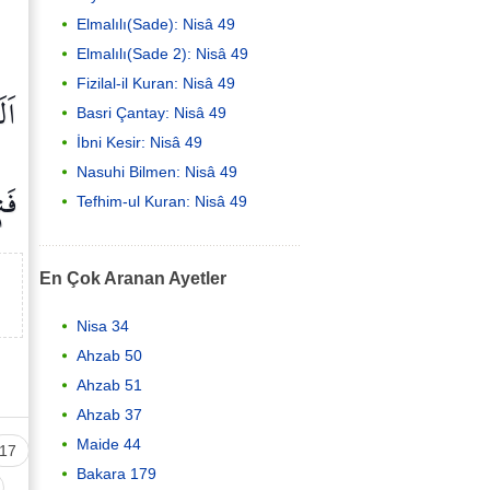
Elmalılı(Sade): Nisâ 49
Elmalılı(Sade 2): Nisâ 49
Fizilal-il Kuran: Nisâ 49
اَل
Basri Çantay: Nisâ 49
İbni Kesir: Nisâ 49
Nasuhi Bilmen: Nisâ 49
فَت
Tefhim-ul Kuran: Nisâ 49
En Çok Aranan Ayetler
Nisa 34
Ahzab 50
Ahzab 51
Ahzab 37
Maide 44
17
Bakara 179