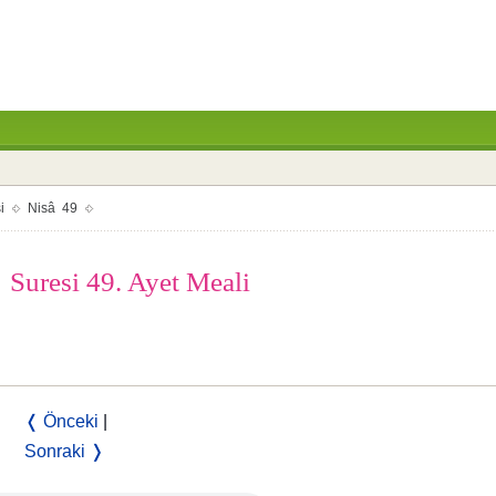
i
Nisâ 49
Suresi 49. Ayet Meali
❬ Önceki
|
Sonraki ❭