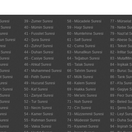
Suresi
39 - Zumer Suresi
58 - Mücadele Suresi
77 - Mürselat
 Suresi
40 - Mümin Suresi
59 - Haşr Suresi
78 - Nebe Su
uresi
41 - Fussilet Suresi
60 - Mumtehine Suresi
79 - Nazi'at S
nun Suresi
42 - Şura Suresi
61 - Saff Suresi
80 - Abese Su
resi
43 - Zuhruf Suresi
62 - Cuma Suresi
81 - Tekvir Su
 Suresi
44 - Duhan Suresi
63 - Munafikun Suresi
82 - İnfitar Su
Suresi
45 - Casiye Suresi
64 - Teğabun Suresi
83 - Mutaffifi
uresi
46 - Ahkaf Suresi
65 - Talak Suresi
84 - İnşikak S
Suresi
47 - Muhammed Suresi
66 - Tahrim Suresi
85 - Buruc Su
t Suresi
48 - Fetih Suresi
67 - Mülk Suresi
86 - Tarık Sur
uresi
49 - Hucurat Suresi
68 - Kalem Suresi
87 - A'la Sure
n Suresi
50 - Kaf Suresi
69 - Hakka Suresi
88 - Gaşiye S
Suresi
51 - Zariyat Suresi
70 - Me'aric Suresi
89 - Fecr Sur
Suresi
52 - Tur Suresi
71 - Nuh Suresi
90 - Beled Su
uresi
53 - Necm Suresi
72 - Cin Suresi
91 - Şems Su
uresi
54 - Kamer Suresi
73 - Müzzemmil Suresi
92 - Leyl Sur
Suresi
55 - Rahman Suresi
74 - Müdessir Suresi
93 - Duha Su
Suresi
56 - Vakıa Suresi
75 - Kıyamet Suresi
94 - İnşirah S