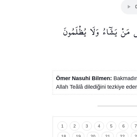
ي
مَنْ
يَشَٓاءُ
وَلَا
يُظْلَمُونَ
Ömer Nasuhi Bilmen:
Bakmadın 
Allah Teâlâ dilediğini tezkiye ede
1
2
3
4
5
6
7
18
19
20
21
22
2