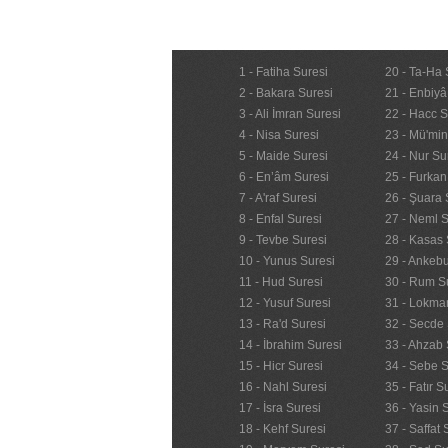
1 - Fatiha Suresi
20 - Ta-Ha 
2 - Bakara Suresi
21 - Enbiyâ
3 - Ali İmran Suresi
22 - Hacc S
4 - Nisa Suresi
23 - Mü'mi
5 - Maide Suresi
24 - Nur Su
6 - En’âm Suresi
25 - Furkan
7 - A'raf Suresi
26 - Şuara 
8 - Enfal Suresi
27 - Neml S
9 - Tevbe Suresi
28 - Kasas 
10 - Yunus Suresi
29 - Ankebu
11 - Hud Suresi
30 - Rum S
12 - Yusuf Suresi
31 - Lokma
13 - Ra'd Suresi
32 - Secde 
14 - İbrahim Suresi
33 - Ahzab 
15 - Hicr Suresi
34 - Sebe S
16 - Nahl Suresi
35 - Fatır S
17 - İsra Suresi
36 - Yasin 
18 - Kehf Suresi
37 - Saffat 