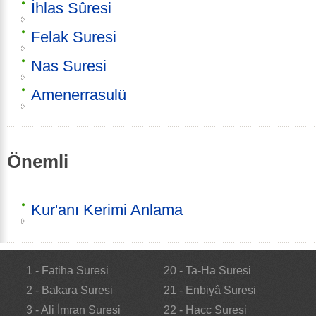
İhlas Sûresi
Felak Suresi
Nas Suresi
Amenerrasulü
Önemli
Kur'anı Kerimi Anlama
1 - Fatiha Suresi
20 - Ta-Ha Suresi
2 - Bakara Suresi
21 - Enbiyâ Suresi
3 - Ali İmran Suresi
22 - Hacc Suresi