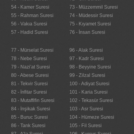
54 - Kamer Suresi
73 - Müzzemmil Suresi
55 - Rahman Suresi
74 - Müdessir Suresi
56 - Vakıa Suresi
75 - Kıyamet Suresi
57 - Hadid Suresi
76 - İnsan Suresi
77 - Mürselat Suresi
96 - Alak Suresi
78 - Nebe Suresi
97 - Kadr Suresi
79 - Nazi'at Suresi
98 - Beyyine Suresi
80 - Abese Suresi
99 - Zilzal Suresi
81 - Tekvir Suresi
100 - Adiyat Suresi
82 - İnfitar Suresi
101 - Karia Suresi
83 - Mutaffifin Suresi
102 - Tekasür Suresi
84 - İnşikak Suresi
103 - Asr Suresi
85 - Buruc Suresi
104 - Hümeze Suresi
86 - Tarık Suresi
105 - Fil Suresi
87 - A'la Suresi
106 - Kureyş Suresi