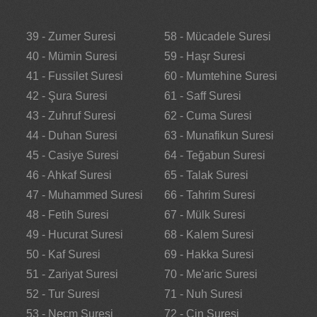
39 - Zumer Suresi
58 - Mücadele Suresi
40 - Mümin Suresi
59 - Haşr Suresi
41 - Fussilet Suresi
60 - Mumtehine Suresi
42 - Şura Suresi
61 - Saff Suresi
43 - Zuhruf Suresi
62 - Cuma Suresi
44 - Duhan Suresi
63 - Munafikun Suresi
45 - Casiye Suresi
64 - Teğabun Suresi
46 - Ahkaf Suresi
65 - Talak Suresi
47 - Muhammed Suresi
66 - Tahrim Suresi
48 - Fetih Suresi
67 - Mülk Suresi
49 - Hucurat Suresi
68 - Kalem Suresi
50 - Kaf Suresi
69 - Hakka Suresi
51 - Zariyat Suresi
70 - Me'aric Suresi
52 - Tur Suresi
71 - Nuh Suresi
53 - Necm Suresi
72 - Cin Suresi