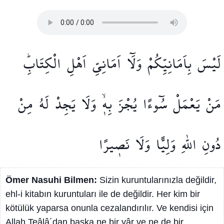
لَيْسَ
بِاَمَانِيِّكُمْ
وَلَٓا
اَمَانِيِّ
اَهْلِ
الْكِتَابِۜ
مَنْ
يَعْمَلْ
سُٓوءًا
يُجْزَ
بِه۪ۙ
وَلَا
يَجِدْ
لَهُ
مِنْ
دُونِ
اللّٰهِ
وَلِيًّا
وَلَا
نَص۪يرًا
Ömer Nasuhi Bilmen:
Sizin kuruntularınızla değildir,
ehl-i kitabın kuruntuları ile de değildir. Her kim bir
kötülük yaparsa onunla cezalandırılır. Ve kendisi için
Allah Teâlâ´dan başka ne bir yâr ve ne de bir