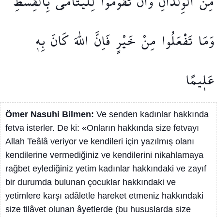
مِنَ
الْوِلْدَانِۙ
وَاَنْ
تَقُومُوا
لِلْيَتَامٰى
بِالْقِسْطِۜ
وَمَا
تَفْعَلُوا
مِنْ
خَيْرٍ
فَاِنَّ
اللّٰهَ
كَانَ
بِه۪
عَل۪يمًا
Ömer Nasuhi Bilmen:
Ve senden kadınlar hakkında
fetva isterler. De ki: «Onların hakkında size fetvayı
Allah Teâlâ veriyor ve kendileri için yazılmış olanı
kendilerine vermediğiniz ve kendilerini nikahlamaya
rağbet eylediğiniz yetim kadınlar hakkındaki ve zayıf
bir durumda bulunan çocuklar hakkındaki ve
yetimlere karşı adâletle hareket etmeniz hakkındaki
size tilâvet olunan âyetlerde (bu hususlarda size