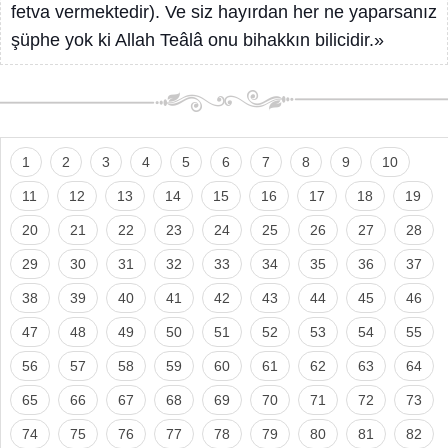
fetva vermektedir). Ve siz hayırdan her ne yaparsanız
şüphe yok ki Allah Teâlâ onu bihakkın bilicidir.»
1
2
3
4
5
6
7
8
9
10
11
12
13
14
15
16
17
18
19
20
21
22
23
24
25
26
27
28
29
30
31
32
33
34
35
36
37
38
39
40
41
42
43
44
45
46
47
48
49
50
51
52
53
54
55
56
57
58
59
60
61
62
63
64
65
66
67
68
69
70
71
72
73
74
75
76
77
78
79
80
81
82