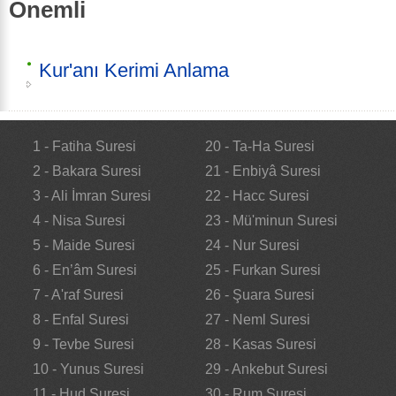
Önemli
Kur'anı Kerimi Anlama
1 - Fatiha Suresi
20 - Ta-Ha Suresi
2 - Bakara Suresi
21 - Enbiyâ Suresi
3 - Ali İmran Suresi
22 - Hacc Suresi
4 - Nisa Suresi
23 - Mü'minun Suresi
5 - Maide Suresi
24 - Nur Suresi
6 - En’âm Suresi
25 - Furkan Suresi
7 - A'raf Suresi
26 - Şuara Suresi
8 - Enfal Suresi
27 - Neml Suresi
9 - Tevbe Suresi
28 - Kasas Suresi
10 - Yunus Suresi
29 - Ankebut Suresi
11 - Hud Suresi
30 - Rum Suresi