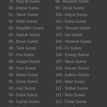
79 - Nazi'at Suresi
98 - Beyyine Suresi
80 - Abese Suresi
99 - Zilzal Suresi
81 - Tekvir Suresi
100 - Adiyat Suresi
82 - İnfitar Suresi
101 - Karia Suresi
83 - Mutaffifin Suresi
102 - Tekasür Suresi
84 - İnşikak Suresi
103 - Asr Suresi
85 - Buruc Suresi
104 - Hümeze Suresi
86 - Tarık Suresi
105 - Fil Suresi
87 - A'la Suresi
106 - Kureyş Suresi
88 - Gaşiye Suresi
107 - Maun Suresi
89 - Fecr Suresi
108 - Kevser Suresi
90 - Beled Suresi
109 - Kafirun Suresi
91 - Şems Suresi
110 - Nasr Suresi
92 - Leyl Suresi
111 - Tebbet Suresi
93 - Duha Suresi
112 - İhlas Suresi
94 - İnşirah Suresi
113 - Felak Suresi