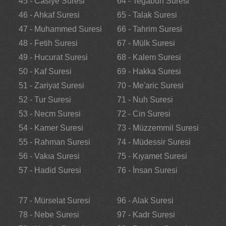
45 - Casiye Suresi
64 - Teğabun Suresi
46 - Ahkaf Suresi
65 - Talak Suresi
47 - Muhammed Suresi
66 - Tahrim Suresi
48 - Fetih Suresi
67 - Mülk Suresi
49 - Hucurat Suresi
68 - Kalem Suresi
50 - Kaf Suresi
69 - Hakka Suresi
51 - Zariyat Suresi
70 - Me'aric Suresi
52 - Tur Suresi
71 - Nuh Suresi
53 - Necm Suresi
72 - Cin Suresi
54 - Kamer Suresi
73 - Müzzemmil Suresi
55 - Rahman Suresi
74 - Müdessir Suresi
56 - Vakıa Suresi
75 - Kıyamet Suresi
57 - Hadid Suresi
76 - İnsan Suresi
77 - Mürselat Suresi
96 - Alak Suresi
78 - Nebe Suresi
97 - Kadr Suresi