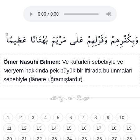
وَبِكُفْرِهِمْ
وَقَوْلِهِمْ
عَلٰى
مَرْيَمَ
بُهْتَانًا
عَظ۪يمًاۙ
Ömer Nasuhi Bilmen:
Ve küfürleri sebebiyle ve
Meryem hakkında pek büyük bir iftirada bulunmaları
sebebiyle (lânete uğramışlardır).
1
2
3
4
5
6
7
8
9
10
11
12
13
14
15
16
17
18
19
20
21
22
23
24
25
26
27
28