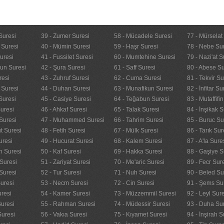
Suresi
39 - Zumer Suresi
58 - Mücadele Suresi
77 - Mürselat
 Suresi
40 - Mümin Suresi
59 - Haşr Suresi
78 - Nebe Su
uresi
41 - Fussilet Suresi
60 - Mumtehine Suresi
79 - Nazi'at S
nun Suresi
42 - Şura Suresi
61 - Saff Suresi
80 - Abese Su
resi
43 - Zuhruf Suresi
62 - Cuma Suresi
81 - Tekvir Su
 Suresi
44 - Duhan Suresi
63 - Munafikun Suresi
82 - İnfitar Su
Suresi
45 - Casiye Suresi
64 - Teğabun Suresi
83 - Mutaffifi
uresi
46 - Ahkaf Suresi
65 - Talak Suresi
84 - İnşikak S
Suresi
47 - Muhammed Suresi
66 - Tahrim Suresi
85 - Buruc Su
t Suresi
48 - Fetih Suresi
67 - Mülk Suresi
86 - Tarık Sur
uresi
49 - Hucurat Suresi
68 - Kalem Suresi
87 - A'la Sure
n Suresi
50 - Kaf Suresi
69 - Hakka Suresi
88 - Gaşiye S
Suresi
51 - Zariyat Suresi
70 - Me'aric Suresi
89 - Fecr Sur
Suresi
52 - Tur Suresi
71 - Nuh Suresi
90 - Beled Su
uresi
53 - Necm Suresi
72 - Cin Suresi
91 - Şems Su
uresi
54 - Kamer Suresi
73 - Müzzemmil Suresi
92 - Leyl Sur
Suresi
55 - Rahman Suresi
74 - Müdessir Suresi
93 - Duha Su
Suresi
56 - Vakıa Suresi
75 - Kıyamet Suresi
94 - İnşirah S