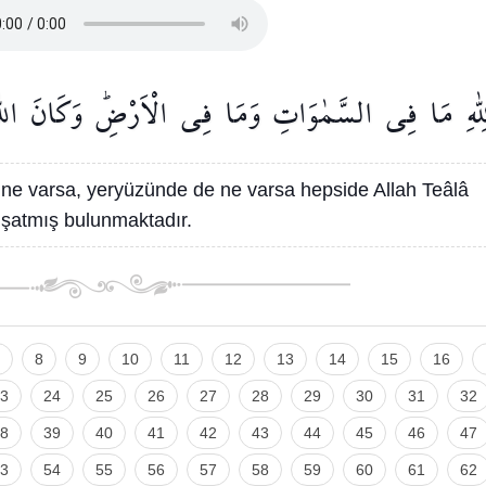
ّٰهِ
مَا
فِي
السَّمٰوَاتِ
وَمَا
فِي
الْاَرْضِۜ
وَكَانَ
اللّ
ne varsa, yeryüzünde de ne varsa hepside Allah Teâlâ
kuşatmış bulunmaktadır.
8
9
10
11
12
13
14
15
16
3
24
25
26
27
28
29
30
31
32
8
39
40
41
42
43
44
45
46
47
3
54
55
56
57
58
59
60
61
62