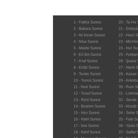
1 - Fatiha Suresi
20 - Ta-Ha 
2 - Bakara Suresi
21 - Enbiyâ
3 - Ali İmran Suresi
22 - Hacc S
4 - Nisa Suresi
23 - Mü'mi
5 - Maide Suresi
24 - Nur Su
6 - En’âm Suresi
25 - Furkan
7 - A'raf Suresi
26 - Şuara 
8 - Enfal Suresi
27 - Neml S
9 - Tevbe Suresi
28 - Kasas 
10 - Yunus Suresi
29 - Ankebu
11 - Hud Suresi
30 - Rum S
12 - Yusuf Suresi
31 - Lokma
13 - Ra'd Suresi
32 - Secde 
14 - İbrahim Suresi
33 - Ahzab 
15 - Hicr Suresi
34 - Sebe S
16 - Nahl Suresi
35 - Fatır S
17 - İsra Suresi
36 - Yasin 
18 - Kehf Suresi
37 - Saffat 