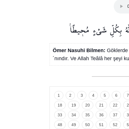
ٰهُ
بِكُلِّ
شَيْءٍ
مُح۪يطًا۟
Ömer Nasuhi Bilmen:
Göklerde 
´nındır. Ve Allah Teâlâ her şeyi 
1
2
3
4
5
6
7
18
19
20
21
22
2
33
34
35
36
37
3
48
49
50
51
52
5