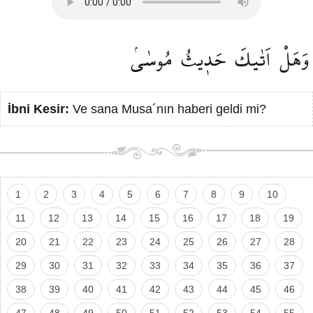
وَهَلْ
اَتٰيكَ
حَد۪يثُ
مُوسٰىۢ
İbni Kesir:
Ve sana Musa´nın haberi geldi mi?
1
2
3
4
5
6
7
8
9
10
11
12
13
14
15
16
17
18
19
20
21
22
23
24
25
26
27
28
29
30
31
32
33
34
35
36
37
38
39
40
41
42
43
44
45
46
47
48
49
50
51
52
53
54
55