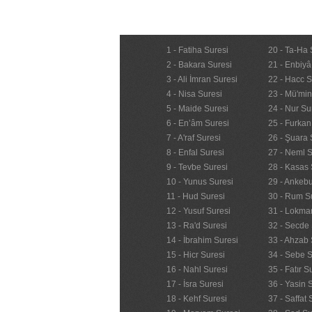
1 - Fatiha Suresi
20 - Ta-Ha 
2 - Bakara Suresi
21 - Enbiyâ
3 - Ali İmran Suresi
22 - Hacc S
4 - Nisa Suresi
23 - Mü'mi
5 - Maide Suresi
24 - Nur Su
6 - En’âm Suresi
25 - Furkan
7 - A'raf Suresi
26 - Şuara 
8 - Enfal Suresi
27 - Neml S
9 - Tevbe Suresi
28 - Kasas 
10 - Yunus Suresi
29 - Ankebu
11 - Hud Suresi
30 - Rum S
12 - Yusuf Suresi
31 - Lokma
13 - Ra'd Suresi
32 - Secde 
14 - İbrahim Suresi
33 - Ahzab 
15 - Hicr Suresi
34 - Sebe S
16 - Nahl Suresi
35 - Fatır S
17 - İsra Suresi
36 - Yasin 
18 - Kehf Suresi
37 - Saffat 