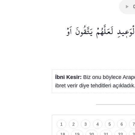
ْوَع۪يدِ
لَعَلَّهُمْ
يَتَّقُونَ
اَوْ
İbni Kesir:
Biz onu böylece Arapça
ibret verir diye tehditleri açıkladık
1
2
3
4
5
6
7
18
19
20
21
22
2