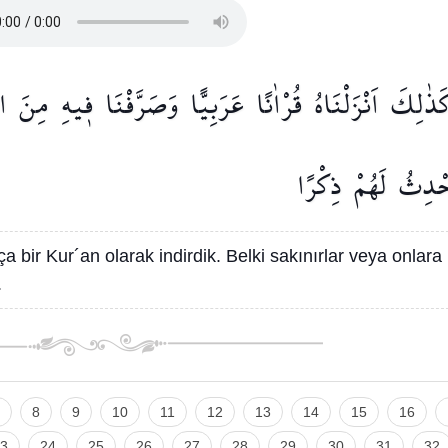
َذٰلِكَ
اَنْزَلْنَاهُ
قُرْاٰنًا
عَرَبِيًّا
وَصَرَّفْنَا
ف۪يهِ
مِنَ
ال
حْدِثُ
لَهُمْ
ذِكْرًا
 bir Kur´an olarak indirdik. Belki sakınırlar veya onlara
.
8
9
10
11
12
13
14
15
16
3
24
25
26
27
28
29
30
31
32