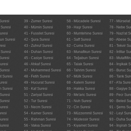
Suresi
39 - Zumer Suresi
58 - Mücadele Suresi
77 - Mürselat
 Suresi
40 - Mümin Suresi
59 - Haşr Suresi
78 - Nebe Su
uresi
41 - Fussilet Suresi
60 - Mumtehine Suresi
79 - Nazi'at S
nun Suresi
42 - Şura Suresi
61 - Saff Suresi
80 - Abese Su
resi
43 - Zuhruf Suresi
62 - Cuma Suresi
81 - Tekvir Su
 Suresi
44 - Duhan Suresi
63 - Munafikun Suresi
82 - İnfitar Su
Suresi
45 - Casiye Suresi
64 - Teğabun Suresi
83 - Mutaffifi
uresi
46 - Ahkaf Suresi
65 - Talak Suresi
84 - İnşikak S
Suresi
47 - Muhammed Suresi
66 - Tahrim Suresi
85 - Buruc Su
t Suresi
48 - Fetih Suresi
67 - Mülk Suresi
86 - Tarık Sur
uresi
49 - Hucurat Suresi
68 - Kalem Suresi
87 - A'la Sure
n Suresi
50 - Kaf Suresi
69 - Hakka Suresi
88 - Gaşiye S
Suresi
51 - Zariyat Suresi
70 - Me'aric Suresi
89 - Fecr Sur
Suresi
52 - Tur Suresi
71 - Nuh Suresi
90 - Beled Su
uresi
53 - Necm Suresi
72 - Cin Suresi
91 - Şems Su
uresi
54 - Kamer Suresi
73 - Müzzemmil Suresi
92 - Leyl Sur
Suresi
55 - Rahman Suresi
74 - Müdessir Suresi
93 - Duha Su
Suresi
56 - Vakıa Suresi
75 - Kıyamet Suresi
94 - İnşirah S