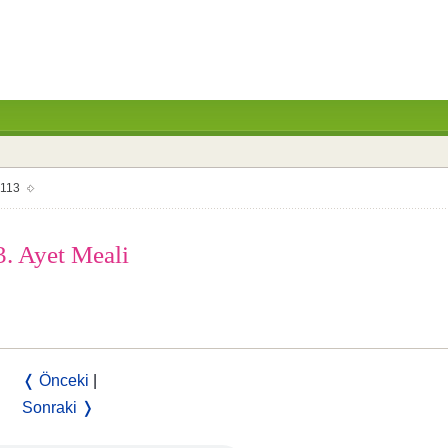
113
3. Ayet Meali
❬ Önceki
|
Sonraki ❭