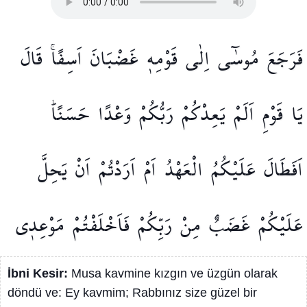
فَرَجَعَ
مُوسٰٓى
اِلٰى
قَوْمِه۪
غَضْبَانَ
اَسِفًاۚ
قَالَ
يَا
قَوْمِ
اَلَمْ
يَعِدْكُمْ
رَبُّكُمْ
وَعْدًا
حَسَنًاۜ
اَفَطَالَ
عَلَيْكُمُ
الْعَهْدُ
اَمْ
اَرَدْتُمْ
اَنْ
يَحِلَّ
عَلَيْكُمْ
غَضَبٌ
مِنْ
رَبِّكُمْ
فَاَخْلَفْتُمْ
مَوْعِد۪ي
İbni Kesir:
Musa kavmine kızgın ve üzgün olarak
döndü ve: Ey kavmim; Rabbınız size güzel bir