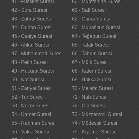
41 - Fussilet Suresi
60 - Mumtehine Suresi
42 - Şura Suresi
61 - Saff Suresi
43 - Zuhruf Suresi
62 - Cuma Suresi
44 - Duhan Suresi
63 - Munafikun Suresi
45 - Casiye Suresi
64 - Teğabun Suresi
46 - Ahkaf Suresi
65 - Talak Suresi
47 - Muhammed Suresi
66 - Tahrim Suresi
48 - Fetih Suresi
67 - Mülk Suresi
49 - Hucurat Suresi
68 - Kalem Suresi
50 - Kaf Suresi
69 - Hakka Suresi
51 - Zariyat Suresi
70 - Me'aric Suresi
52 - Tur Suresi
71 - Nuh Suresi
53 - Necm Suresi
72 - Cin Suresi
54 - Kamer Suresi
73 - Müzzemmil Suresi
55 - Rahman Suresi
74 - Müdessir Suresi
56 - Vakıa Suresi
75 - Kıyamet Suresi