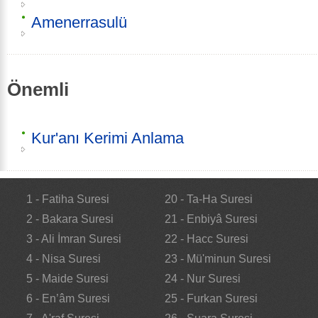
Amenerrasulü
Önemli
Kur'anı Kerimi Anlama
1 - Fatiha Suresi
20 - Ta-Ha Suresi
2 - Bakara Suresi
21 - Enbiyâ Suresi
3 - Ali İmran Suresi
22 - Hacc Suresi
4 - Nisa Suresi
23 - Mü'minun Suresi
5 - Maide Suresi
24 - Nur Suresi
6 - En’âm Suresi
25 - Furkan Suresi