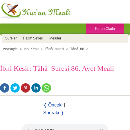
Kuran Okulu
Sureler
Hatim Setleri
Mealler
Anasayfa
İbni Kesir
Tâhâ suresi
Tâhâ 86
İbni Kesir: Tâhâ Suresi 86. Ayet Meali
❬ Önceki
|
Sonraki ❭