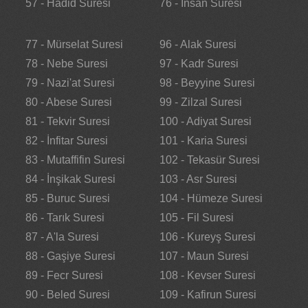
57 - Hadid Suresi
76 - İnsan Suresi
77 - Mürselat Suresi
96 - Alak Suresi
78 - Nebe Suresi
97 - Kadr Suresi
79 - Nazi'at Suresi
98 - Beyyine Suresi
80 - Abese Suresi
99 - Zilzal Suresi
81 - Tekvir Suresi
100 - Adiyat Suresi
82 - İnfitar Suresi
101 - Karia Suresi
83 - Mutaffifin Suresi
102 - Tekasür Suresi
84 - İnşikak Suresi
103 - Asr Suresi
85 - Buruc Suresi
104 - Hümeze Suresi
86 - Tarık Suresi
105 - Fil Suresi
87 - A'la Suresi
106 - Kureyş Suresi
88 - Gaşiye Suresi
107 - Maun Suresi
89 - Fecr Suresi
108 - Kevser Suresi
90 - Beled Suresi
109 - Kafirun Suresi