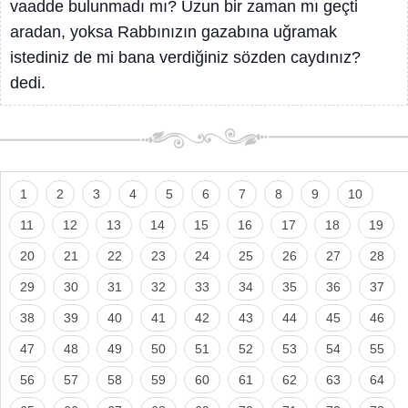
vaadde bulunmadı mı? Uzun bir zaman mı geçti
aradan, yoksa Rabbınızın gazabına uğramak
istediniz de mi bana verdiğiniz sözden caydınız?
dedi.
1
2
3
4
5
6
7
8
9
10
11
12
13
14
15
16
17
18
19
20
21
22
23
24
25
26
27
28
29
30
31
32
33
34
35
36
37
38
39
40
41
42
43
44
45
46
47
48
49
50
51
52
53
54
55
56
57
58
59
60
61
62
63
64