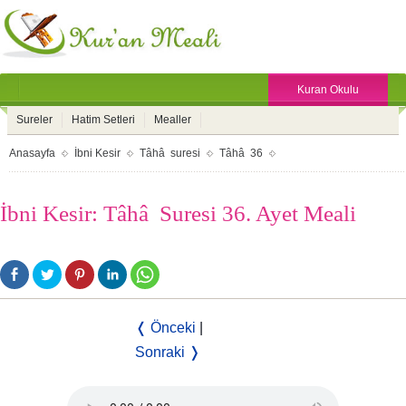
Kuran Okulu
Sureler
Hatim Setleri
Mealler
Anasayfa
İbni Kesir
Tâhâ suresi
Tâhâ 36
İbni Kesir: Tâhâ Suresi 36. Ayet Meali
❬ Önceki
|
Sonraki ❭