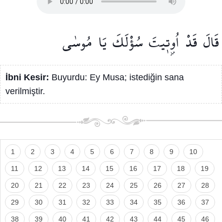
قَالَ
قَدْ
اُو۫ت۪يتَ
سُؤْلَكَ
يَا
مُوسٰى
İbni Kesir:
Buyurdu: Ey Musa; istediğin sana
verilmiştir.
1
2
3
4
5
6
7
8
9
10
11
12
13
14
15
16
17
18
19
20
21
22
23
24
25
26
27
28
29
30
31
32
33
34
35
36
37
38
39
40
41
42
43
44
45
46