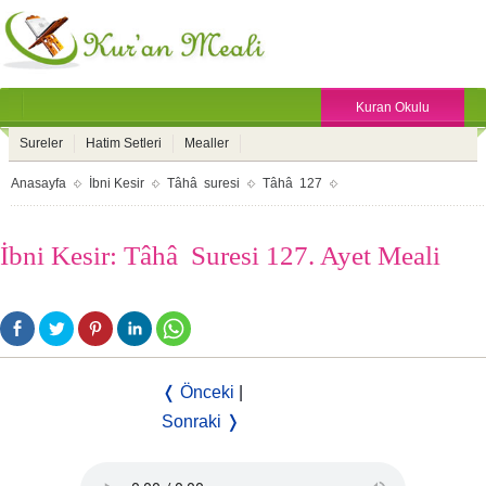
Kuran Okulu
Sureler
Hatim Setleri
Mealler
Anasayfa
İbni Kesir
Tâhâ suresi
Tâhâ 127
İbni Kesir: Tâhâ Suresi 127. Ayet Meali
❬ Önceki
|
Sonraki ❭