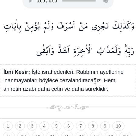
وَكَذٰلِكَ
نَجْز۪ي
مَنْ
اَسْرَفَ
وَلَمْ
يُؤْمِنْ
بِاٰيَاتِ
رَبِّه۪ۜ
وَلَعَذَابُ
الْاٰخِرَةِ
اَشَدُّ
وَاَبْقٰى
İbni Kesir:
İşte israf edenleri, Rabbının ayetlerine
inanmayanları böylece cezalandıracağız. Hem
ahiretin azabı daha çetin ve daha süreklidir.
1
2
3
4
5
6
7
8
9
10