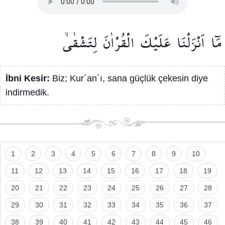
مَٓا
اَنْزَلْنَا
عَلَيْكَ
الْقُرْاٰنَ
لِتَشْقٰىۙ
İbni Kesir:
Biz; Kur´an´ı, sana güçlük çekesin diye
indirmedik.
1
2
3
4
5
6
7
8
9
10
11
12
13
14
15
16
17
18
19
20
21
22
23
24
25
26
27
28
29
30
31
32
33
34
35
36
37
38
39
40
41
42
43
44
45
46