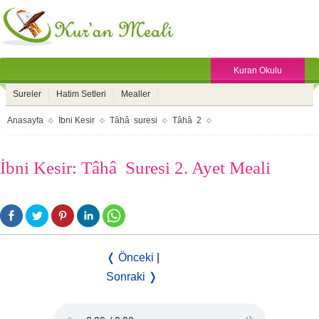
Kuran Okulu
Sureler
Hatim Setleri
Mealler
Anasayfa
İbni Kesir
Tâhâ suresi
Tâhâ 2
İbni Kesir: Tâhâ Suresi 2. Ayet Meali
❬ Önceki
|
Sonraki ❭