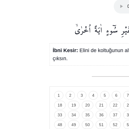
يْرِ
سُٓوءٍ
اٰيَةً
اُخْرٰىۙ
İbni Kesir:
Elini de koltuğunun a
çıksın.
1
2
3
4
5
6
7
18
19
20
21
22
2
33
34
35
36
37
3
48
49
50
51
52
5