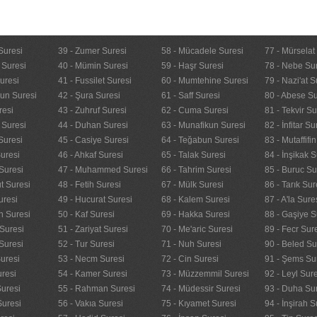
Suresi
39 - Zumer Suresi
58 - Mücadele Suresi
77 - Mürselat
 Suresi
40 - Mümin Suresi
59 - Haşr Suresi
78 - Nebe Su
uresi
41 - Fussilet Suresi
60 - Mumtehine Suresi
79 - Nazi'at S
nun Suresi
42 - Şura Suresi
61 - Saff Suresi
80 - Abese Su
resi
43 - Zuhruf Suresi
62 - Cuma Suresi
81 - Tekvir Su
 Suresi
44 - Duhan Suresi
63 - Munafikun Suresi
82 - İnfitar Su
Suresi
45 - Casiye Suresi
64 - Teğabun Suresi
83 - Mutaffifi
uresi
46 - Ahkaf Suresi
65 - Talak Suresi
84 - İnşikak S
Suresi
47 - Muhammed Suresi
66 - Tahrim Suresi
85 - Buruc Su
t Suresi
48 - Fetih Suresi
67 - Mülk Suresi
86 - Tarık Sur
uresi
49 - Hucurat Suresi
68 - Kalem Suresi
87 - A'la Sure
n Suresi
50 - Kaf Suresi
69 - Hakka Suresi
88 - Gaşiye S
Suresi
51 - Zariyat Suresi
70 - Me'aric Suresi
89 - Fecr Sur
Suresi
52 - Tur Suresi
71 - Nuh Suresi
90 - Beled Su
uresi
53 - Necm Suresi
72 - Cin Suresi
91 - Şems Su
uresi
54 - Kamer Suresi
73 - Müzzemmil Suresi
92 - Leyl Sur
Suresi
55 - Rahman Suresi
74 - Müdessir Suresi
93 - Duha Su
Suresi
56 - Vakıa Suresi
75 - Kıyamet Suresi
94 - İnşirah S