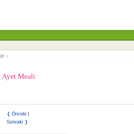
 22
. Ayet Meali
❬ Önceki
|
Sonraki ❭