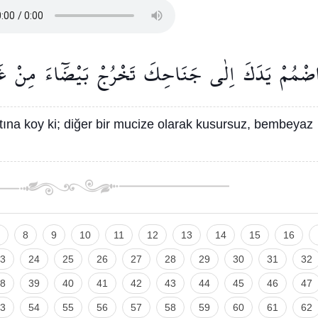
اضْمُمْ
يَدَكَ
اِلٰى
جَنَاحِكَ
تَخْرُجْ
بَيْضَٓاءَ
مِنْ
غَ
ltına koy ki; diğer bir mucize olarak kusursuz, bembeyaz
8
9
10
11
12
13
14
15
16
3
24
25
26
27
28
29
30
31
32
8
39
40
41
42
43
44
45
46
47
3
54
55
56
57
58
59
60
61
62