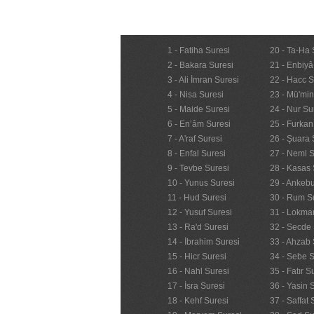
1 - Fatiha Suresi
20 - Ta-Ha 
2 - Bakara Suresi
21 - Enbiyâ
3 - Ali İmran Suresi
22 - Hacc S
4 - Nisa Suresi
23 - Mü'mi
5 - Maide Suresi
24 - Nur Su
6 - En’âm Suresi
25 - Furkan
7 - A'raf Suresi
26 - Şuara 
8 - Enfal Suresi
27 - Neml S
9 - Tevbe Suresi
28 - Kasas 
10 - Yunus Suresi
29 - Ankebu
11 - Hud Suresi
30 - Rum S
12 - Yusuf Suresi
31 - Lokma
13 - Ra'd Suresi
32 - Secde 
14 - İbrahim Suresi
33 - Ahzab 
15 - Hicr Suresi
34 - Sebe S
16 - Nahl Suresi
35 - Fatır S
17 - İsra Suresi
36 - Yasin 
18 - Kehf Suresi
37 - Saffat 