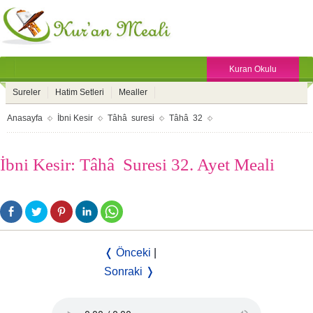
Kuran Okulu
Sureler
Hatim Setleri
Mealler
Anasayfa
İbni Kesir
Tâhâ suresi
Tâhâ 32
İbni Kesir: Tâhâ Suresi 32. Ayet Meali
❬ Önceki
|
Sonraki ❭