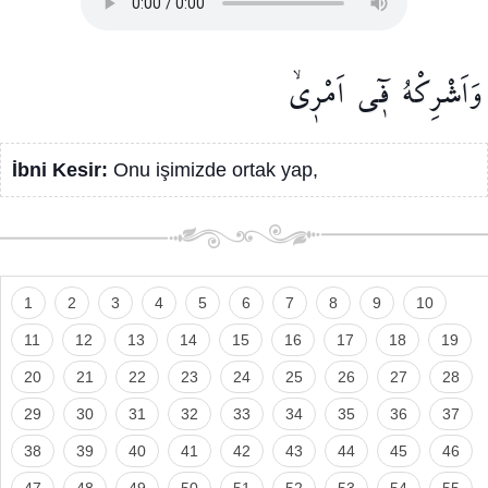
وَاَشْرِكْهُ
ف۪ٓي
اَمْر۪يۙ
İbni Kesir:
Onu işimizde ortak yap,
1
2
3
4
5
6
7
8
9
10
11
12
13
14
15
16
17
18
19
20
21
22
23
24
25
26
27
28
29
30
31
32
33
34
35
36
37
38
39
40
41
42
43
44
45
46
47
48
49
50
51
52
53
54
55