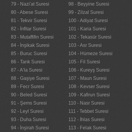
79 - Nazi'at Suresi
98 - Beyyine Suresi
80 - Abese Suresi
99 - Zilzal Suresi
81 - Tekvir Suresi
100 - Adiyat Suresi
82 - İnfitar Suresi
101 - Karia Suresi
83 - Mutaffifin Suresi
102 - Tekasür Suresi
84 - İnşikak Suresi
103 - Asr Suresi
85 - Buruc Suresi
104 - Hümeze Suresi
86 - Tarık Suresi
105 - Fil Suresi
87 - A'la Suresi
106 - Kureyş Suresi
88 - Gaşiye Suresi
107 - Maun Suresi
89 - Fecr Suresi
108 - Kevser Suresi
90 - Beled Suresi
109 - Kafirun Suresi
91 - Şems Suresi
110 - Nasr Suresi
92 - Leyl Suresi
111 - Tebbet Suresi
93 - Duha Suresi
112 - İhlas Suresi
94 - İnşirah Suresi
113 - Felak Suresi