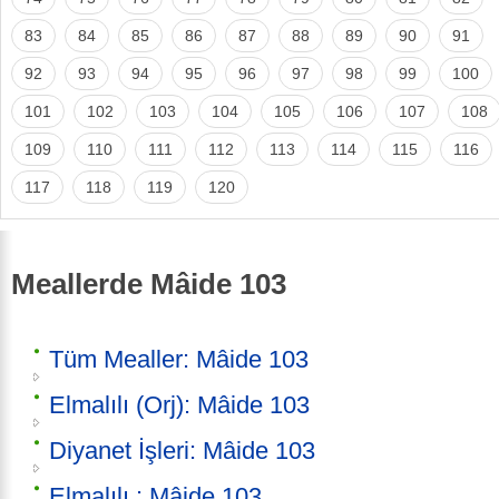
83
84
85
86
87
88
89
90
91
92
93
94
95
96
97
98
99
100
101
102
103
104
105
106
107
108
109
110
111
112
113
114
115
116
117
118
119
120
Meallerde Mâide 103
Tüm Mealler: Mâide 103
Elmalılı (Orj): Mâide 103
Diyanet İşleri: Mâide 103
Elmalılı : Mâide 103