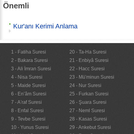
Önemli
Kur'anı Kerimi Anlama
1 - Fatiha Suresi
20 - Ta-Ha Suresi
2 - Bakara Suresi
21 - Enbiyâ Suresi
3 - Ali İmran Suresi
22 - Hacc Suresi
4 - Nisa Suresi
23 - Mü'minun Suresi
5 - Maide Suresi
24 - Nur Suresi
6 - En’âm Suresi
25 - Furkan Suresi
7 - A'raf Suresi
26 - Şuara Suresi
8 - Enfal Suresi
27 - Neml Suresi
9 - Tevbe Suresi
28 - Kasas Suresi
10 - Yunus Suresi
29 - Ankebut Suresi