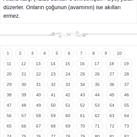
düzerler. Onların çoğunun (avamının) ise akılları
ermez.
1
2
3
4
5
6
7
8
9
10
11
12
13
14
15
16
17
18
19
20
21
22
23
24
25
26
27
28
29
30
31
32
33
34
35
36
37
38
39
40
41
42
43
44
45
46
47
48
49
50
51
52
53
54
55
56
57
58
59
60
61
62
63
64
65
66
67
68
69
70
71
72
73
74
75
76
77
78
79
80
81
82