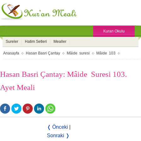
Kuran Okulu
Sureler
Hatim Setleri
Mealler
Anasayfa
Hasan Basri Çantay
Mâide suresi
Mâide 103
Hasan Basri Çantay: Mâide Suresi 103.
Ayet Meali
❬ Önceki
|
Sonraki ❭