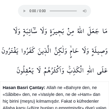
مَا
جَعَلَ
اللّٰهُ
مِنْ
بَح۪يرَةٍ
وَلَا
سَٓائِبَةٍ
وَلَا
وَص۪يلَةٍ
وَلَا
حَامٍۙ
وَلٰكِنَّ
الَّذ۪ينَ
كَفَرُوا
يَفْتَرُونَ
عَلَى
اللّٰهِ
الْكَذِبَۜ
وَاَكْثَرُهُمْ
لَا
يَعْقِلُونَ
Hasan Basri Çantay:
Allah ne «Bahıyre den, ne
«Sâbibe» den, ne «Vasiyle den, ne de «Ham» dan
hiç birini (meşru) kılmamışdır. Fakat o küfredenler
Allaha karşı («Bize bunları o emretmişdir» diye) yalan