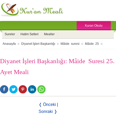
Kuran Okulu
Sureler
Hatim Setleri
Mealler
Anasayfa
Diyanet İşleri Başkanlığı
Mâide suresi
Mâide 25
Diyanet İşleri Başkanlığı: Mâide Suresi 25.
Ayet Meali
❬ Önceki
|
Sonraki ❭