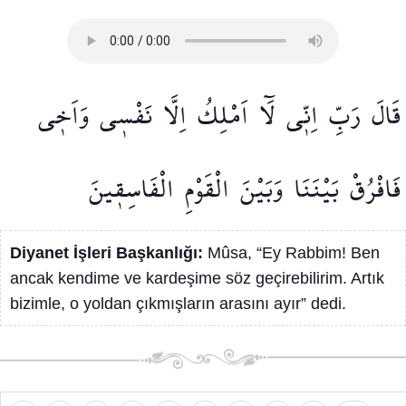
قَالَ
رَبِّ
اِنّ۪ي
لَٓا
اَمْلِكُ
اِلَّا
نَفْس۪ي
وَاَخ۪ي
فَافْرُقْ
بَيْنَنَا
وَبَيْنَ
الْقَوْمِ
الْفَاسِق۪ينَ
Diyanet İşleri Başkanlığı:
Mûsa, “Ey Rabbim! Ben
ancak kendime ve kardeşime söz geçirebilirim. Artık
bizimle, o yoldan çıkmışların arasını ayır” dedi.