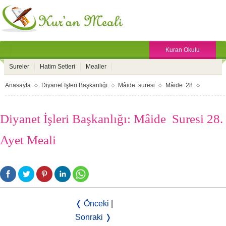
Kuran Okulu
Sureler
Hatim Setleri
Mealler
Anasayfa
Diyanet İşleri Başkanlığı
Mâide suresi
Mâide 28
Diyanet İşleri Başkanlığı: Mâide Suresi 28.
Ayet Meali
❬ Önceki
|
Sonraki ❭