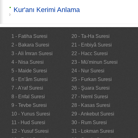
Kur'anı Kerimi Anlama
1 - Fatiha Suresi
20 - Ta-Ha Suresi
2 - Bakara Suresi
21 - Enbiyâ Suresi
3 - Ali İmran Suresi
22 - Hacc Suresi
4 - Nisa Suresi
23 - Mü'minun Suresi
5 - Maide Suresi
24 - Nur Suresi
6 - En’âm Suresi
25 - Furkan Suresi
7 - A'raf Suresi
26 - Şuara Suresi
8 - Enfal Suresi
27 - Neml Suresi
9 - Tevbe Suresi
28 - Kasas Suresi
10 - Yunus Suresi
29 - Ankebut Suresi
11 - Hud Suresi
30 - Rum Suresi
12 - Yusuf Suresi
31 - Lokman Suresi