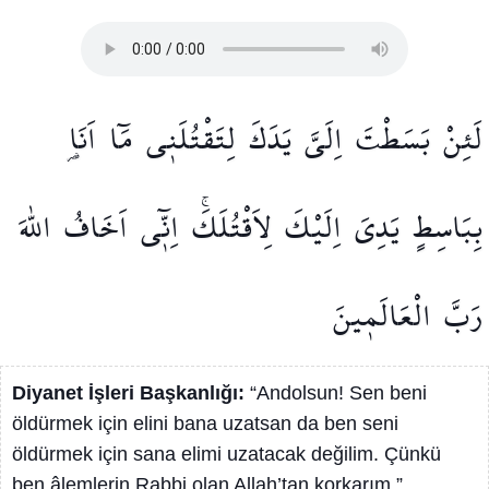
لَئِنْ
بَسَطْتَ
اِلَيَّ
يَدَكَ
لِتَقْتُلَن۪ي
مَٓا
اَنَا۬
بِبَاسِطٍ
يَدِيَ
اِلَيْكَ
لِاَقْتُلَكَۚ
اِنّ۪ٓي
اَخَافُ
اللّٰهَ
رَبَّ
الْعَالَم۪ينَ
Diyanet İşleri Başkanlığı:
“Andolsun! Sen beni
öldürmek için elini bana uzatsan da ben seni
öldürmek için sana elimi uzatacak değilim. Çünkü
ben âlemlerin Rabbi olan Allah’tan korkarım.”