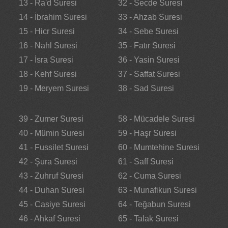
13 - Ra'd Suresi
32 - Secde Suresi
14 - İbrahim Suresi
33 - Ahzab Suresi
15 - Hicr Suresi
34 - Sebe Suresi
16 - Nahl Suresi
35 - Fatır Suresi
17 - İsra Suresi
36 - Yasin Suresi
18 - Kehf Suresi
37 - Saffat Suresi
19 - Meryem Suresi
38 - Sad Suresi
39 - Zumer Suresi
58 - Mücadele Suresi
40 - Mümin Suresi
59 - Haşr Suresi
41 - Fussilet Suresi
60 - Mumtehine Suresi
42 - Şura Suresi
61 - Saff Suresi
43 - Zuhruf Suresi
62 - Cuma Suresi
44 - Duhan Suresi
63 - Munafikun Suresi
45 - Casiye Suresi
64 - Teğabun Suresi
46 - Ahkaf Suresi
65 - Talak Suresi