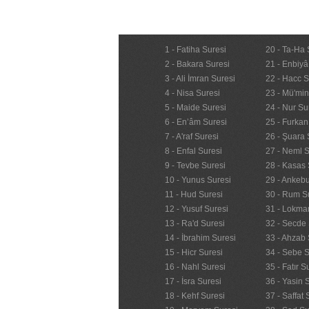
1 - Fatiha Suresi
20 - Ta-Ha 
2 - Bakara Suresi
21 - Enbiyâ
3 - Ali İmran Suresi
22 - Hacc S
4 - Nisa Suresi
23 - Mü'mi
5 - Maide Suresi
24 - Nur Su
6 - En’âm Suresi
25 - Furkan
7 - A'raf Suresi
26 - Şuara 
8 - Enfal Suresi
27 - Neml S
9 - Tevbe Suresi
28 - Kasas 
10 - Yunus Suresi
29 - Ankebu
11 - Hud Suresi
30 - Rum S
12 - Yusuf Suresi
31 - Lokma
13 - Ra'd Suresi
32 - Secde 
14 - İbrahim Suresi
33 - Ahzab 
15 - Hicr Suresi
34 - Sebe S
16 - Nahl Suresi
35 - Fatır S
17 - İsra Suresi
36 - Yasin 
18 - Kehf Suresi
37 - Saffat 