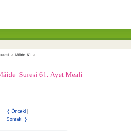
suresi
Mâide 61
 Mâide Suresi 61. Ayet Meali
❬ Önceki
|
Sonraki ❭