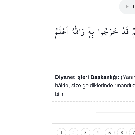
ْ
قَدْ
خَرَجُوا
بِه۪ۜ
وَاللّٰهُ
اَعْلَمُ
Diyanet İşleri Başkanlığı:
(Yanın
hâlde, size geldiklerinde “İnandık
bilir.
1
2
3
4
5
6
7