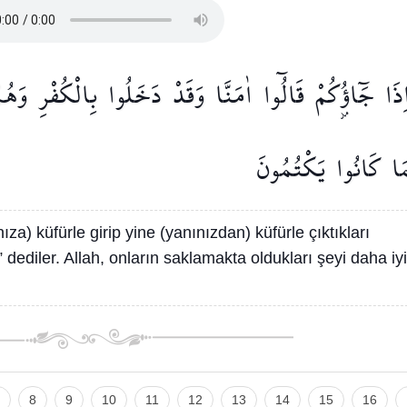
ِذَا
جَٓاؤُ۫كُمْ
قَالُٓوا
اٰمَنَّا
وَقَدْ
دَخَلُوا
بِالْكُفْرِ
وَهُم
َا
كَانُوا
يَكْتُمُونَ
ıza) küfürle girip yine (yanınızdan) küfürle çıktıkları
” dediler. Allah, onların saklamakta oldukları şeyi daha iyi
8
9
10
11
12
13
14
15
16