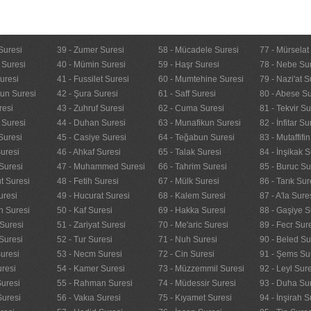
Suresi
39 - Zumer Suresi
58 - Mücadele Suresi
77 - Mürselat
 Suresi
40 - Mümin Suresi
59 - Haşr Suresi
78 - Nebe Su
uresi
41 - Fussilet Suresi
60 - Mumtehine Suresi
79 - Nazi'at S
nun Suresi
42 - Şura Suresi
61 - Saff Suresi
80 - Abese Su
resi
43 - Zuhruf Suresi
62 - Cuma Suresi
81 - Tekvir Su
 Suresi
44 - Duhan Suresi
63 - Munafikun Suresi
82 - İnfitar Su
Suresi
45 - Casiye Suresi
64 - Teğabun Suresi
83 - Mutaffifi
uresi
46 - Ahkaf Suresi
65 - Talak Suresi
84 - İnşikak S
Suresi
47 - Muhammed Suresi
66 - Tahrim Suresi
85 - Buruc Su
t Suresi
48 - Fetih Suresi
67 - Mülk Suresi
86 - Tarık Sur
uresi
49 - Hucurat Suresi
68 - Kalem Suresi
87 - A'la Sure
n Suresi
50 - Kaf Suresi
69 - Hakka Suresi
88 - Gaşiye S
Suresi
51 - Zariyat Suresi
70 - Me'aric Suresi
89 - Fecr Sur
Suresi
52 - Tur Suresi
71 - Nuh Suresi
90 - Beled Su
uresi
53 - Necm Suresi
72 - Cin Suresi
91 - Şems Su
uresi
54 - Kamer Suresi
73 - Müzzemmil Suresi
92 - Leyl Sur
Suresi
55 - Rahman Suresi
74 - Müdessir Suresi
93 - Duha Su
Suresi
56 - Vakıa Suresi
75 - Kıyamet Suresi
94 - İnşirah S