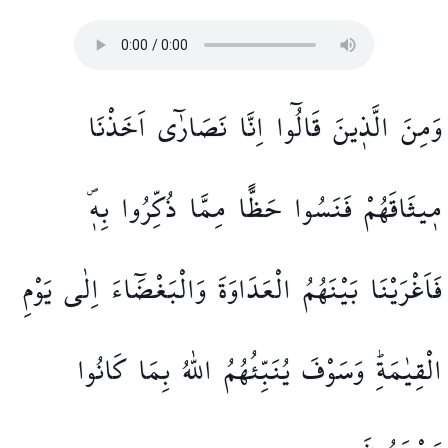
وَمِنَ
الَّذ۪ينَ
قَالُٓوا
اِنَّا
نَصَارٰٓى
اَخَذْنَا
م۪يثَاقَهُمْ
فَنَسُوا
حَظًّا
مِمَّا
ذُكِّرُوا
بِه۪ۖ
فَاَغْرَيْنَا
بَيْنَهُمُ
الْعَدَاوَةَ
وَالْبَغْضَٓاءَ
اِلٰى
يَوْمِ
الْقِيٰمَةِۜ
وَسَوْفَ
يُنَبِّئُهُمُ
اللّٰهُ
بِمَا
كَانُوا