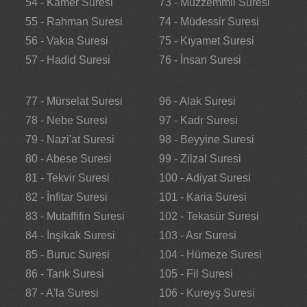
54 - Kamer Suresi
73 - Müzzemmil Suresi
55 - Rahman Suresi
74 - Müdessir Suresi
56 - Vakıa Suresi
75 - Kıyamet Suresi
57 - Hadid Suresi
76 - İnsan Suresi
77 - Mürselat Suresi
96 - Alak Suresi
78 - Nebe Suresi
97 - Kadr Suresi
79 - Nazi'at Suresi
98 - Beyyine Suresi
80 - Abese Suresi
99 - Zilzal Suresi
81 - Tekvir Suresi
100 - Adiyat Suresi
82 - İnfitar Suresi
101 - Karia Suresi
83 - Mutaffifin Suresi
102 - Tekasür Suresi
84 - İnşikak Suresi
103 - Asr Suresi
85 - Buruc Suresi
104 - Hümeze Suresi
86 - Tarık Suresi
105 - Fil Suresi
87 - A'la Suresi
106 - Kureyş Suresi