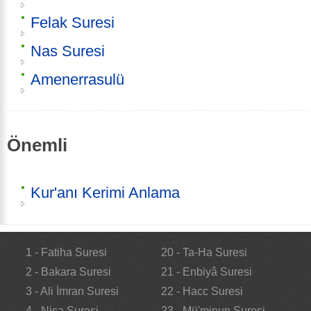
Felak Suresi
Nas Suresi
Amenerrasulü
Önemli
Kur'anı Kerimi Anlama
1 - Fatiha Suresi
20 - Ta-Ha Suresi
2 - Bakara Suresi
21 - Enbiyâ Suresi
3 - Ali İmran Suresi
22 - Hacc Suresi
4 - Nisa Suresi
23 - Mü'minun Suresi