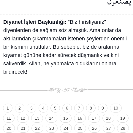
يَصْنَعُونَ
Diyanet İşleri Başkanlığı:
“Biz hıristiyanız”
diyenlerden de sağlam söz almıştık. Ama onlar da
akıllarından çıkarmamaları istenen şeylerden önemli
bir kısmını unuttular. Bu sebeple, biz de aralarına
kıyamet gününe kadar sürecek düşmanlık ve kini
salıverdik. Allah, ne yapmakta olduklarını onlara
bildirecek!
1
2
3
4
5
6
7
8
9
10
11
12
13
14
15
16
17
18
19
20
21
22
23
24
25
26
27
28