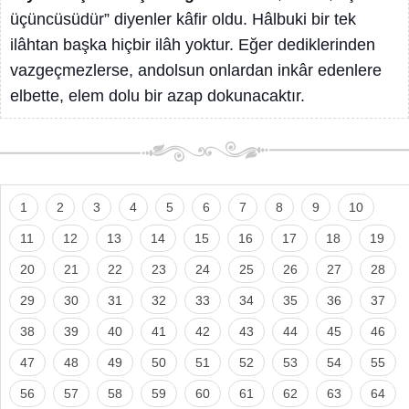
üçüncüsüdür” diyenler kâfir oldu. Hâlbuki bir tek
ilâhtan başka hiçbir ilâh yoktur. Eğer dediklerinden
vazgeçmezlerse, andolsun onlardan inkâr edenlere
elbette, elem dolu bir azap dokunacaktır.
1
2
3
4
5
6
7
8
9
10
11
12
13
14
15
16
17
18
19
20
21
22
23
24
25
26
27
28
29
30
31
32
33
34
35
36
37
38
39
40
41
42
43
44
45
46
47
48
49
50
51
52
53
54
55
56
57
58
59
60
61
62
63
64