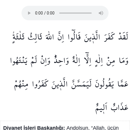
لَقَدْ
كَفَرَ
الَّذ۪ينَ
قَالُٓوا
اِنَّ
اللّٰهَ
ثَالِثُ
ثَلٰثَةٍۢ
وَمَا
مِنْ
اِلٰهٍ
اِلَّٓا
اِلٰهٌ
وَاحِدٌۜ
وَاِنْ
لَمْ
يَنْتَهُوا
عَمَّا
يَقُولُونَ
لَيَمَسَّنَّ
الَّذ۪ينَ
كَفَرُوا
مِنْهُمْ
عَذَابٌ
اَل۪يمٌ
Diyanet İşleri Başkanlığı:
Andolsun, “Allah, üçün