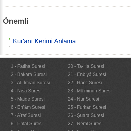
Önemli
Kur'anı Kerimi Anlama
1 - Fatiha Suresi
20 - Ta-Ha Suresi
2 - Bakara Suresi
21 - Enbiyâ Suresi
3 - Ali İmran Suresi
22 - Hacc Suresi
4 - Nisa Suresi
23 - Mü'minun Suresi
5 - Maide Suresi
24 - Nur Suresi
6 - En’âm Suresi
25 - Furkan Suresi
7 - A'raf Suresi
26 - Şuara Suresi
8 - Enfal Suresi
27 - Neml Suresi