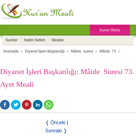
Kuran Okulu
Sureler
Hatim Setleri
Mealler
Anasayfa
Diyanet İşleri Başkanlığı
Mâide suresi
Mâide 73
Diyanet İşleri Başkanlığı: Mâide Suresi 73.
Ayet Meali
❬ Önceki
|
Sonraki ❭