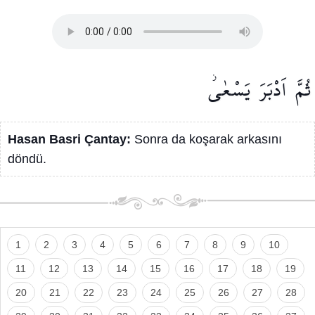
ثُمَّ
اَدْبَرَ
يَسْعٰىۘ
Hasan Basri Çantay:
Sonra da koşarak arkasını
döndü.
1
2
3
4
5
6
7
8
9
10
11
12
13
14
15
16
17
18
19
20
21
22
23
24
25
26
27
28