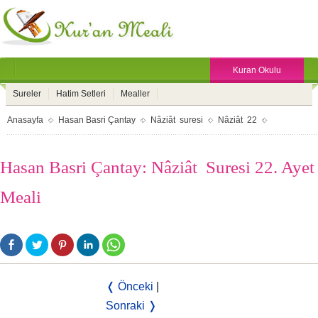
Kuran Okulu
Sureler
Hatim Setleri
Mealler
Anasayfa
Hasan Basri Çantay
Nâziât suresi
Nâziât 22
Hasan Basri Çantay: Nâziât Suresi 22. Ayet
Meali
❬ Önceki
|
Sonraki ❭