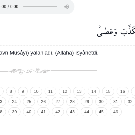
َذَّبَ
وَعَصٰىۘ
´avn Musâyı) yalanladı, (Allaha) ısyânetdi.
8
9
10
11
12
13
14
15
16
3
24
25
26
27
28
29
30
31
32
8
39
40
41
42
43
44
45
46