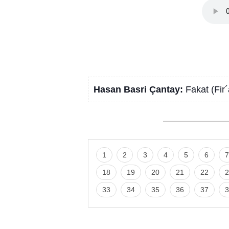
Hasan Basri Çantay:
Fakat (Fir
1
2
3
4
5
6
7
18
19
20
21
22
2
33
34
35
36
37
3