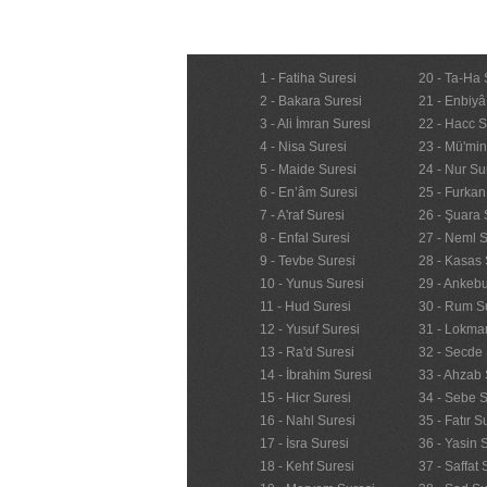
1 - Fatiha Suresi
20 - Ta-Ha 
2 - Bakara Suresi
21 - Enbiyâ
3 - Ali İmran Suresi
22 - Hacc S
4 - Nisa Suresi
23 - Mü'mi
5 - Maide Suresi
24 - Nur Su
6 - En’âm Suresi
25 - Furkan
7 - A'raf Suresi
26 - Şuara 
8 - Enfal Suresi
27 - Neml S
9 - Tevbe Suresi
28 - Kasas 
10 - Yunus Suresi
29 - Ankebu
11 - Hud Suresi
30 - Rum S
12 - Yusuf Suresi
31 - Lokma
13 - Ra'd Suresi
32 - Secde 
14 - İbrahim Suresi
33 - Ahzab 
15 - Hicr Suresi
34 - Sebe S
16 - Nahl Suresi
35 - Fatır S
17 - İsra Suresi
36 - Yasin 
18 - Kehf Suresi
37 - Saffat 