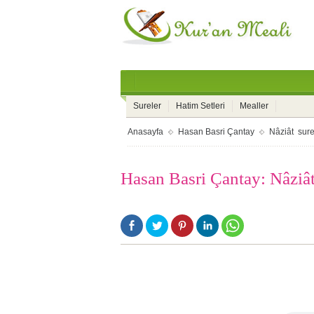
Sureler
Hatim Setleri
Mealler
Anasayfa
Hasan Basri Çantay
Nâziât sure
Hasan Basri Çantay: Nâziât