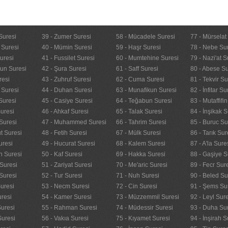
Suresi
39 - Zumer Suresi
58 - Mücadele Suresi
77 - Mürselat
 Suresi
40 - Mümin Suresi
59 - Haşr Suresi
78 - Nebe Su
uresi
41 - Fussilet Suresi
60 - Mumtehine Suresi
79 - Nazi'at S
nun Suresi
42 - Şura Suresi
61 - Saff Suresi
80 - Abese Su
resi
43 - Zuhruf Suresi
62 - Cuma Suresi
81 - Tekvir Su
 Suresi
44 - Duhan Suresi
63 - Munafikun Suresi
82 - İnfitar Su
Suresi
45 - Casiye Suresi
64 - Teğabun Suresi
83 - Mutaffifi
uresi
46 - Ahkaf Suresi
65 - Talak Suresi
84 - İnşikak S
Suresi
47 - Muhammed Suresi
66 - Tahrim Suresi
85 - Buruc Su
t Suresi
48 - Fetih Suresi
67 - Mülk Suresi
86 - Tarık Sur
uresi
49 - Hucurat Suresi
68 - Kalem Suresi
87 - A'la Sure
n Suresi
50 - Kaf Suresi
69 - Hakka Suresi
88 - Gaşiye S
Suresi
51 - Zariyat Suresi
70 - Me'aric Suresi
89 - Fecr Sur
Suresi
52 - Tur Suresi
71 - Nuh Suresi
90 - Beled Su
uresi
53 - Necm Suresi
72 - Cin Suresi
91 - Şems Su
uresi
54 - Kamer Suresi
73 - Müzzemmil Suresi
92 - Leyl Sur
Suresi
55 - Rahman Suresi
74 - Müdessir Suresi
93 - Duha Su
Suresi
56 - Vakıa Suresi
75 - Kıyamet Suresi
94 - İnşirah S