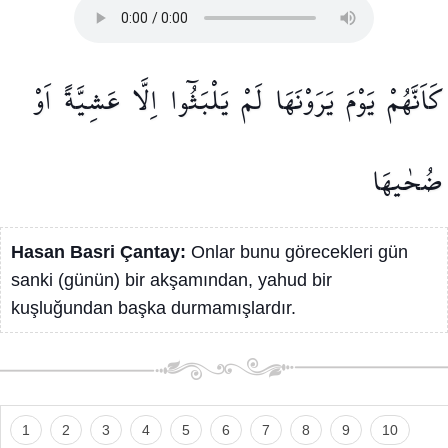
كَاَنَّهُمْ
يَوْمَ
يَرَوْنَهَا
لَمْ
يَلْبَثُٓوا
اِلَّا
عَشِيَّةً
اَوْ
ضُحٰيهَا
Hasan Basri Çantay:
Onlar bunu görecekleri gün
sanki (günün) bir akşamından, yahud bir
kuşluğundan başka durmamışlardır.
1
2
3
4
5
6
7
8
9
10