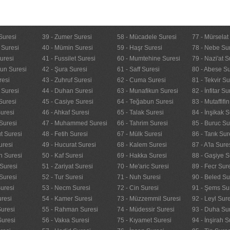
Suresi
39 - Zumer Suresi
58 - Mücadele Suresi
77 - Mürselat
 Suresi
40 - Mümin Suresi
59 - Haşr Suresi
78 - Nebe Su
uresi
41 - Fussilet Suresi
60 - Mumtehine Suresi
79 - Nazi'at S
nun Suresi
42 - Şura Suresi
61 - Saff Suresi
80 - Abese Su
resi
43 - Zuhruf Suresi
62 - Cuma Suresi
81 - Tekvir Su
 Suresi
44 - Duhan Suresi
63 - Munafikun Suresi
82 - İnfitar Su
Suresi
45 - Casiye Suresi
64 - Teğabun Suresi
83 - Mutaffifi
uresi
46 - Ahkaf Suresi
65 - Talak Suresi
84 - İnşikak S
Suresi
47 - Muhammed Suresi
66 - Tahrim Suresi
85 - Buruc Su
t Suresi
48 - Fetih Suresi
67 - Mülk Suresi
86 - Tarık Sur
uresi
49 - Hucurat Suresi
68 - Kalem Suresi
87 - A'la Sure
n Suresi
50 - Kaf Suresi
69 - Hakka Suresi
88 - Gaşiye S
Suresi
51 - Zariyat Suresi
70 - Me'aric Suresi
89 - Fecr Sur
Suresi
52 - Tur Suresi
71 - Nuh Suresi
90 - Beled Su
uresi
53 - Necm Suresi
72 - Cin Suresi
91 - Şems Su
uresi
54 - Kamer Suresi
73 - Müzzemmil Suresi
92 - Leyl Sur
Suresi
55 - Rahman Suresi
74 - Müdessir Suresi
93 - Duha Su
Suresi
56 - Vakıa Suresi
75 - Kıyamet Suresi
94 - İnşirah S