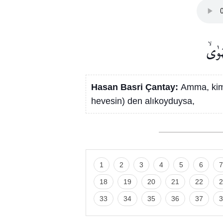
َوٰىۙ
Hasan Basri Çantay:
Amma, kim
hevesin) den alıkoyduysa,
1
2
3
4
5
6
7
18
19
20
21
22
2
33
34
35
36
37
3