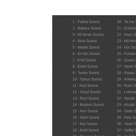
1 - Fatiha Suresi
20 - Ta-Ha 
2 - Bakara Suresi
21 - Enbiyâ
3 - Ali İmran Suresi
22 - Hacc S
4 - Nisa Suresi
23 - Mü'mi
5 - Maide Suresi
24 - Nur Su
6 - En’âm Suresi
25 - Furkan
7 - A'raf Suresi
26 - Şuara 
8 - Enfal Suresi
27 - Neml S
9 - Tevbe Suresi
28 - Kasas 
10 - Yunus Suresi
29 - Ankebu
11 - Hud Suresi
30 - Rum S
12 - Yusuf Suresi
31 - Lokma
13 - Ra'd Suresi
32 - Secde 
14 - İbrahim Suresi
33 - Ahzab 
15 - Hicr Suresi
34 - Sebe S
16 - Nahl Suresi
35 - Fatır S
17 - İsra Suresi
36 - Yasin 
18 - Kehf Suresi
37 - Saffat 