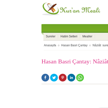
Sureler
Hatim Setleri
Mealler
Anasayfa
Hasan Basri Çantay
Nâziât sure
Hasan Basri Çantay: Nâziât