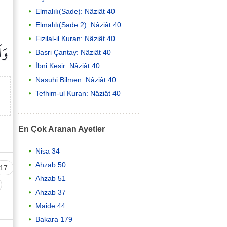
Elmalılı(Sade): Nâziât 40
Elmalılı(Sade 2): Nâziât 40
Fizilal-il Kuran: Nâziât 40
وَا
Basri Çantay: Nâziât 40
İbni Kesir: Nâziât 40
Nasuhi Bilmen: Nâziât 40
Tefhim-ul Kuran: Nâziât 40
En Çok Aranan Ayetler
Nisa 34
Ahzab 50
17
Ahzab 51
Ahzab 37
Maide 44
Bakara 179