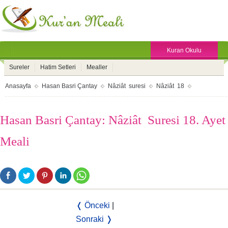
Kuran Okulu
Sureler
Hatim Setleri
Mealler
Anasayfa
Hasan Basri Çantay
Nâziât suresi
Nâziât 18
Hasan Basri Çantay: Nâziât Suresi 18. Ayet
Meali
❬ Önceki
|
Sonraki ❭