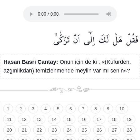
فَقُلْ
هَلْ
لَكَ
اِلٰٓى
اَنْ
تَزَكّٰىۙ
Hasan Basri Çantay:
Onun için de ki : «(Küfürden,
azgınlıkdan) temizlenmende meylin var mı senin»?
1
2
3
4
5
6
7
8
9
10
11
12
13
14
15
16
17
18
19
20
21
22
23
24
25
26
27
28