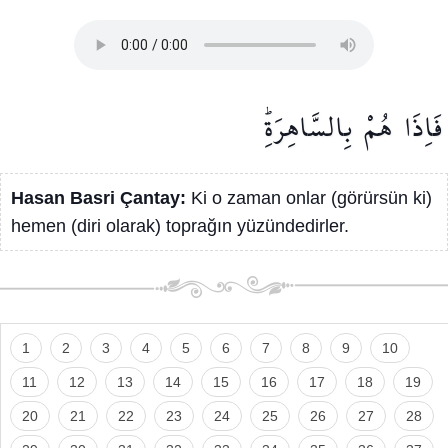
فَاِذَا
هُمْ
بِالسَّاهِرَةِۜ
Hasan Basri Çantay:
Ki o zaman onlar (görürsün ki)
hemen (diri olarak) toprağın yüzündedirler.
1
2
3
4
5
6
7
8
9
10
11
12
13
14
15
16
17
18
19
20
21
22
23
24
25
26
27
28