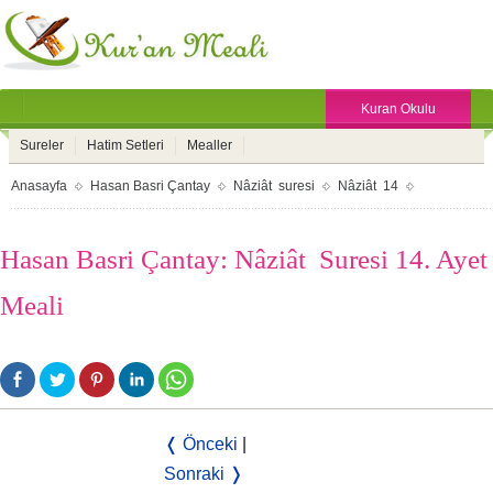
Kuran Okulu
Sureler
Hatim Setleri
Mealler
Anasayfa
Hasan Basri Çantay
Nâziât suresi
Nâziât 14
Hasan Basri Çantay: Nâziât Suresi 14. Ayet
Meali
❬ Önceki
|
Sonraki ❭