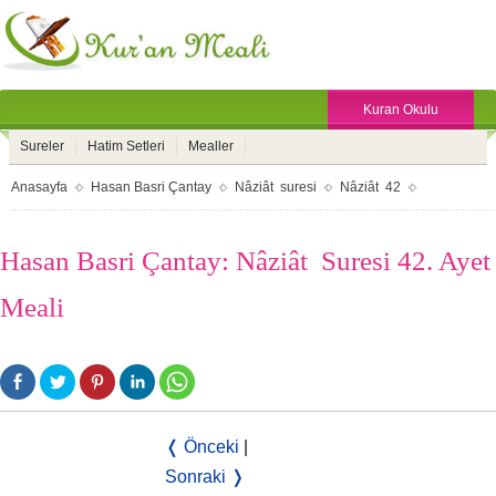
Kuran Okulu
Sureler
Hatim Setleri
Mealler
Anasayfa
Hasan Basri Çantay
Nâziât suresi
Nâziât 42
Hasan Basri Çantay: Nâziât Suresi 42. Ayet
Meali
❬ Önceki
|
Sonraki ❭