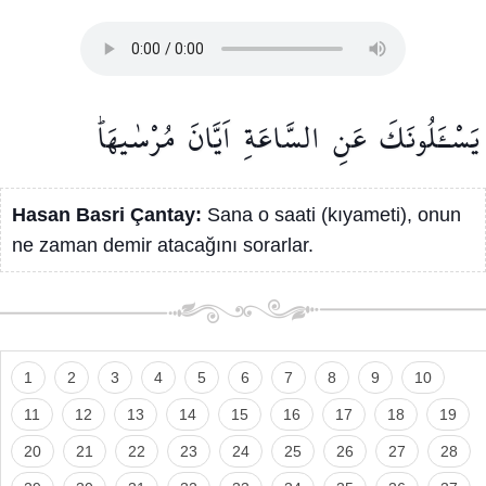
يَسْـَٔلُونَكَ
عَنِ
السَّاعَةِ
اَيَّانَ
مُرْسٰيهَاۜ
Hasan Basri Çantay:
Sana o saati (kıyameti), onun
ne zaman demir atacağını sorarlar.
1
2
3
4
5
6
7
8
9
10
11
12
13
14
15
16
17
18
19
20
21
22
23
24
25
26
27
28