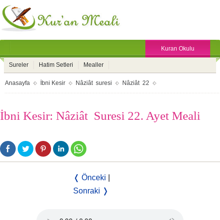
Kuran Okulu
Sureler
Hatim Setleri
Mealler
Anasayfa
İbni Kesir
Nâziât suresi
Nâziât 22
İbni Kesir: Nâziât Suresi 22. Ayet Meali
❬ Önceki
|
Sonraki ❭