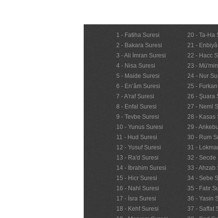
1 - Fatiha Suresi
20 - Ta-Ha 
2 - Bakara Suresi
21 - Enbiyâ
3 - Ali İmran Suresi
22 - Hacc S
4 - Nisa Suresi
23 - Mü'mi
5 - Maide Suresi
24 - Nur Su
6 - En’âm Suresi
25 - Furkan
7 - A'raf Suresi
26 - Şuara 
8 - Enfal Suresi
27 - Neml S
9 - Tevbe Suresi
28 - Kasas 
10 - Yunus Suresi
29 - Ankebu
11 - Hud Suresi
30 - Rum S
12 - Yusuf Suresi
31 - Lokma
13 - Ra'd Suresi
32 - Secde 
14 - İbrahim Suresi
33 - Ahzab 
15 - Hicr Suresi
34 - Sebe S
16 - Nahl Suresi
35 - Fatır S
17 - İsra Suresi
36 - Yasin 
18 - Kehf Suresi
37 - Saffat 