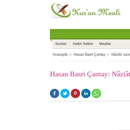
Sureler
Hatim Setleri
Mealler
Anasayfa
Hasan Basri Çantay
Nâziât sure
Hasan Basri Çantay: Nâziât