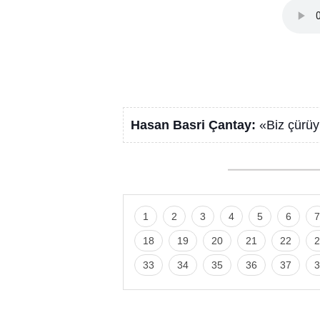
Hasan Basri Çantay:
«Biz çürüy
1
2
3
4
5
6
7
18
19
20
21
22
2
33
34
35
36
37
3