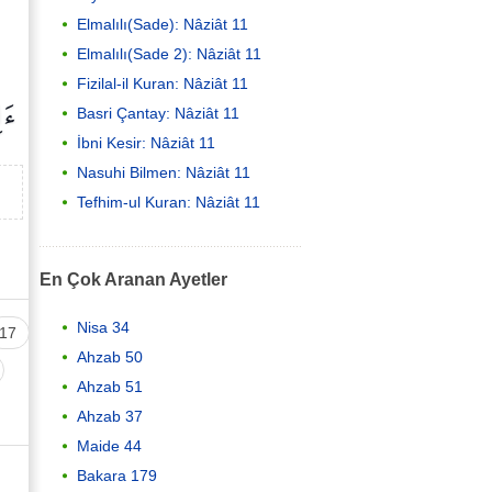
Elmalılı(Sade): Nâziât 11
Elmalılı(Sade 2): Nâziât 11
Fizilal-il Kuran: Nâziât 11
ءَا
Basri Çantay: Nâziât 11
İbni Kesir: Nâziât 11
Nasuhi Bilmen: Nâziât 11
Tefhim-ul Kuran: Nâziât 11
En Çok Aranan Ayetler
Nisa 34
17
Ahzab 50
Ahzab 51
Ahzab 37
Maide 44
Bakara 179