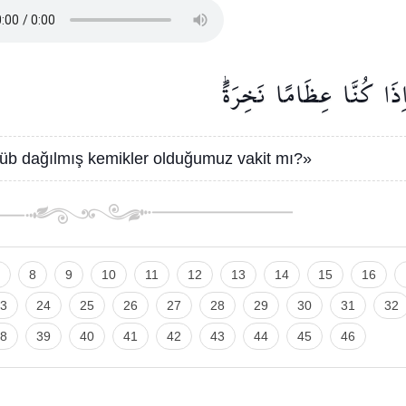
ِذَا
كُنَّا
عِظَامًا
نَخِرَةًۜ
üb dağılmış kemikler olduğumuz vakit mı?»
8
9
10
11
12
13
14
15
16
3
24
25
26
27
28
29
30
31
32
8
39
40
41
42
43
44
45
46