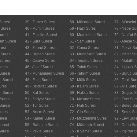
Suresi
39 - Zumer Suresi
58 - Mücadele Suresi
77 - Mürselat
 Suresi
40 - Mümin Suresi
59 - Haşr Suresi
78 - Nebe Su
uresi
41 - Fussilet Suresi
60 - Mumtehine Suresi
79 - Nazi'at S
nun Suresi
42 - Şura Suresi
61 - Saff Suresi
80 - Abese Su
resi
43 - Zuhruf Suresi
62 - Cuma Suresi
81 - Tekvir Su
 Suresi
44 - Duhan Suresi
63 - Munafikun Suresi
82 - İnfitar Su
Suresi
45 - Casiye Suresi
64 - Teğabun Suresi
83 - Mutaffifi
uresi
46 - Ahkaf Suresi
65 - Talak Suresi
84 - İnşikak S
Suresi
47 - Muhammed Suresi
66 - Tahrim Suresi
85 - Buruc Su
t Suresi
48 - Fetih Suresi
67 - Mülk Suresi
86 - Tarık Sur
uresi
49 - Hucurat Suresi
68 - Kalem Suresi
87 - A'la Sure
n Suresi
50 - Kaf Suresi
69 - Hakka Suresi
88 - Gaşiye S
Suresi
51 - Zariyat Suresi
70 - Me'aric Suresi
89 - Fecr Sur
Suresi
52 - Tur Suresi
71 - Nuh Suresi
90 - Beled Su
uresi
53 - Necm Suresi
72 - Cin Suresi
91 - Şems Su
uresi
54 - Kamer Suresi
73 - Müzzemmil Suresi
92 - Leyl Sur
Suresi
55 - Rahman Suresi
74 - Müdessir Suresi
93 - Duha Su
Suresi
56 - Vakıa Suresi
75 - Kıyamet Suresi
94 - İnşirah S