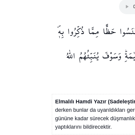
َنَسُوا
حَظًّا
مِمَّا
ذُكِّرُوا
بِه۪ۖ
ٰمَةِۜ
وَسَوْفَ
يُنَبِّئُهُمُ
اللّٰهُ
Elmalılı Hamdi Yazır (Sadeleşti
derken bunlar da uyarıldıkları ger
gününe kadar sürecek düşmanlık ve
yaptıklarını bildirecektir.