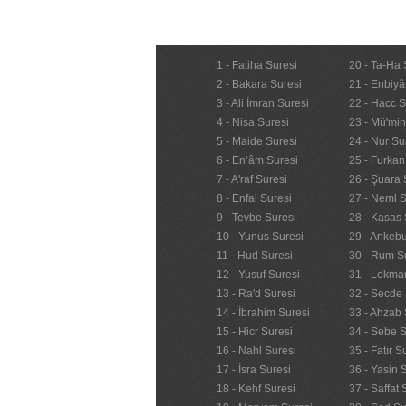
1 - Fatiha Suresi
20 - Ta-Ha 
2 - Bakara Suresi
21 - Enbiyâ
3 - Ali İmran Suresi
22 - Hacc S
4 - Nisa Suresi
23 - Mü'mi
5 - Maide Suresi
24 - Nur Su
6 - En’âm Suresi
25 - Furkan
7 - A'raf Suresi
26 - Şuara 
8 - Enfal Suresi
27 - Neml S
9 - Tevbe Suresi
28 - Kasas 
10 - Yunus Suresi
29 - Ankebu
11 - Hud Suresi
30 - Rum S
12 - Yusuf Suresi
31 - Lokma
13 - Ra'd Suresi
32 - Secde 
14 - İbrahim Suresi
33 - Ahzab 
15 - Hicr Suresi
34 - Sebe S
16 - Nahl Suresi
35 - Fatır S
17 - İsra Suresi
36 - Yasin 
18 - Kehf Suresi
37 - Saffat 