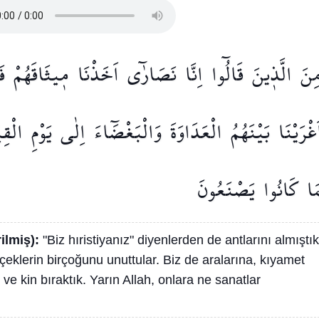
ِنَ
الَّذ۪ينَ
قَالُٓوا
اِنَّا
نَصَارٰٓى
اَخَذْنَا
م۪يثَاقَهُمْ
ف
َغْرَيْنَا
بَيْنَهُمُ
الْعَدَاوَةَ
وَالْبَغْضَٓاءَ
اِلٰى
يَوْمِ
الْقِي
َا
كَانُوا
يَصْنَعُونَ
rilmiş):
"Biz hıristiyanız" diyenlerden de antlarını almıştık
çeklerin birçoğunu unuttular. Biz de aralarına, kıyamet
 kin bıraktık. Yarın Allah, onlara ne sanatlar