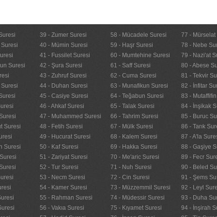
Suresi
39 - Zumer Suresi
58 - Mücadele Suresi
77 - Mürselat
 Suresi
40 - Mümin Suresi
59 - Haşr Suresi
78 - Nebe Su
uresi
41 - Fussilet Suresi
60 - Mumtehine Suresi
79 - Nazi'at S
nun Suresi
42 - Şura Suresi
61 - Saff Suresi
80 - Abese Su
resi
43 - Zuhruf Suresi
62 - Cuma Suresi
81 - Tekvir Su
 Suresi
44 - Duhan Suresi
63 - Munafikun Suresi
82 - İnfitar Su
Suresi
45 - Casiye Suresi
64 - Teğabun Suresi
83 - Mutaffifi
uresi
46 - Ahkaf Suresi
65 - Talak Suresi
84 - İnşikak S
Suresi
47 - Muhammed Suresi
66 - Tahrim Suresi
85 - Buruc Su
t Suresi
48 - Fetih Suresi
67 - Mülk Suresi
86 - Tarık Sur
uresi
49 - Hucurat Suresi
68 - Kalem Suresi
87 - A'la Sure
n Suresi
50 - Kaf Suresi
69 - Hakka Suresi
88 - Gaşiye S
Suresi
51 - Zariyat Suresi
70 - Me'aric Suresi
89 - Fecr Sur
Suresi
52 - Tur Suresi
71 - Nuh Suresi
90 - Beled Su
uresi
53 - Necm Suresi
72 - Cin Suresi
91 - Şems Su
uresi
54 - Kamer Suresi
73 - Müzzemmil Suresi
92 - Leyl Sur
Suresi
55 - Rahman Suresi
74 - Müdessir Suresi
93 - Duha Su
Suresi
56 - Vakıa Suresi
75 - Kıyamet Suresi
94 - İnşirah S