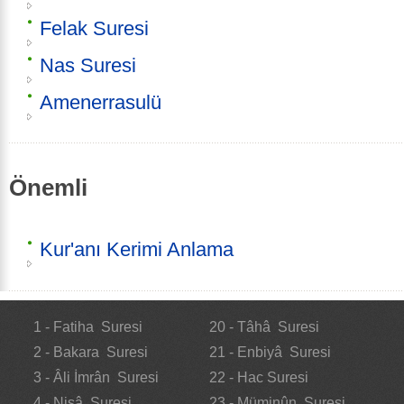
Felak Suresi
Nas Suresi
Amenerrasulü
Önemli
Kur'anı Kerimi Anlama
1 - Fatiha Suresi
20 - Tâhâ Suresi
2 - Bakara Suresi
21 - Enbiyâ Suresi
3 - Âli İmrân Suresi
22 - Hac Suresi
4 - Nisâ Suresi
23 - Müminûn Suresi