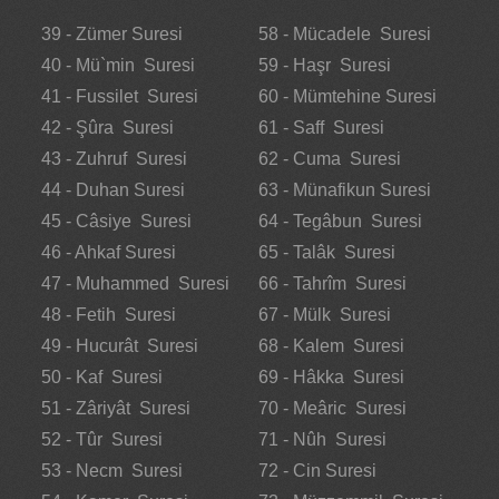
39 - Zümer Suresi
58 - Mücadele Suresi
40 - Mü`min Suresi
59 - Haşr Suresi
41 - Fussilet Suresi
60 - Mümtehine Suresi
42 - Şûra Suresi
61 - Saff Suresi
43 - Zuhruf Suresi
62 - Cuma Suresi
44 - Duhan Suresi
63 - Münafikun Suresi
45 - Câsiye Suresi
64 - Tegâbun Suresi
46 - Ahkaf Suresi
65 - Talâk Suresi
47 - Muhammed Suresi
66 - Tahrîm Suresi
48 - Fetih Suresi
67 - Mülk Suresi
49 - Hucurât Suresi
68 - Kalem Suresi
50 - Kaf Suresi
69 - Hâkka Suresi
51 - Zâriyât Suresi
70 - Meâric Suresi
52 - Tûr Suresi
71 - Nûh Suresi
53 - Necm Suresi
72 - Cin Suresi