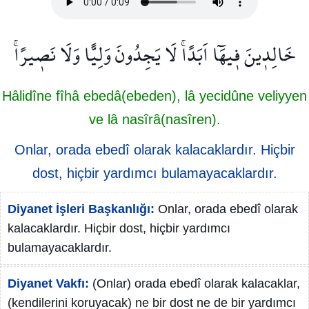
خَالِد۪ينَ ف۪يهَٓا اَبَدًاۚ لَا يَجِدُونَ وَلِيًّا وَلَا نَص۪يرًاۚ
Hâlidîne fîhâ ebedâ(ebeden), lâ yecidûne veliyyen
ve lâ nasîrâ(nasîren).
Onlar, orada ebedî olarak kalacaklardır. Hiçbir
dost, hiçbir yardımcı bulamayacaklardır.
Diyanet İşleri Başkanlığı:
Onlar, orada ebedî olarak
kalacaklardır. Hiçbir dost, hiçbir yardımcı
bulamayacaklardır.
Diyanet Vakfı:
(Onlar) orada ebedî olarak kalacaklar,
(kendilerini koruyacak) ne bir dost ne de bir yardımcı