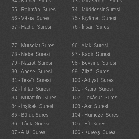
54 - Kamer Suresi
73 - Müzzemmil Suresi
55 - Rahmân Suresi
74 - Müddessir Suresi
56 - Vâkıa Suresi
75 - Kıyâmet Suresi
57 - Hadîd Suresi
76 - İnsân Suresi
77 - Mürselat Suresi
96 - Alak Suresi
78 - Nebe Suresi
97 - Kadir Suresi
79 - Nâziât Suresi
98 - Beyyine Suresi
80 - Abese Suresi
99 - Zilzâl Suresi
81 - Tekvîr Suresi
100 - Adiyat Suresi
82 - İnfitâr Suresi
101 - Kâria Suresi
83 - Mutaffifîn Suresi
102 - Tekâsür Suresi
84 - İnşikak Suresi
103 - Asr Suresi
85 - Büruc Suresi
104 - Hümeze Suresi
86 - Târık Suresi
105 - Fîl Suresi
87 - A`lâ Suresi
106 - Kureyş Suresi