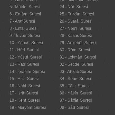
5 - Mâide Suresi
24 - Nûr Suresi
6 - En`âm Suresi
25 - Furkân Suresi
7 - Araf Suresi
26 - Şuarâ Suresi
8 - Enfal Suresi
27 - Neml Suresi
9 - Tevbe Suresi
28 - Kasas Suresi
10 - Yûnus Suresi
29 - Ankebût Suresi
11 - Hûd Suresi
30 - Rûm Suresi
12 - Yûsuf Suresi
31 - Lokmân Suresi
13 - Rad Suresi
32 - Secde Suresi
14 - İbrâhim Suresi
33 - Ahzab Suresi
15 - Hicr Suresi
34 - Sebe Suresi
16 - Nahl Suresi
35 - Fâtır Suresi
17 - İsrâ Suresi
36 - Yâsîn Suresi
18 - Kehf Suresi
37 - Sâffât Suresi
19 - Meryem Suresi
38 - Sâd Suresi