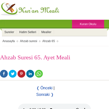
Kuran Okulu
Sureler
Hatim Setleri
Mealler
Anasayfa
Ahzab suresi
Ahzab 65
Ahzab Suresi 65. Ayet Meali
❬ Önceki
|
Sonraki ❭